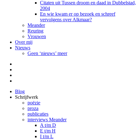
Citaten uit Tussen droom en daad in Dubbelstad,
2004
En wie kwam er op bezoek en schreef
vervolgens over Alkmaar?
Meander
Reuring
Vrouwen
Over mij
Nieuws
Geen ‘nieuws’ meer
Facebook
Pinterest
LinkedIn
Tumblr
Blog
Schrijfwerk
poëzie
proza
publicaties
interviews Meander
A t/m D
E t/m H
I t/m L