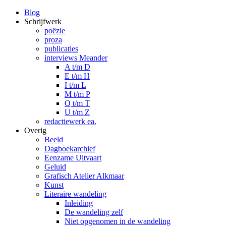
Blog
Schrijfwerk
poëzie
proza
publicaties
interviews Meander
A t/m D
E t/m H
I t/m L
M t/m P
Q t/m T
U t/m Z
redactiewerk ea.
Overig
Beeld
Dagboekarchief
Eenzame Uitvaart
Geluid
Grafisch Atelier Alkmaar
Kunst
Literaire wandeling
Inleiding
De wandeling zelf
Niet opgenomen in de wandeling