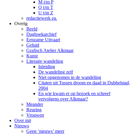
M t/m P
Q t/m T
U t/m Z
redactiewerk ea.
Overig
Beeld
Dagboekarchief
Eenzame Uitvaart
Geluid
Grafisch Atelier Alkmaar
Kunst
Literaire wandeling
Inleiding
De wandeling zelf
Niet opgenomen in de wandeling
Citaten uit Tussen droom en daad in Dubbelstad,
2004
En wie kwam er op bezoek en schreef
vervolgens over Alkmaar?
Meander
Reuring
Vrouwen
Over mij
Nieuws
Geen ‘nieuws’ meer