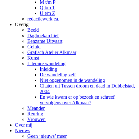
M t/m P
Q t/m T
U t/m Z
redactiewerk ea.
Overig
Beeld
Dagboekarchief
Eenzame Uitvaart
Geluid
Grafisch Atelier Alkmaar
Kunst
Literaire wandeling
Inleiding
De wandeling zelf
Niet opgenomen in de wandeling
Citaten uit Tussen droom en daad in Dubbelstad,
2004
En wie kwam er op bezoek en schreef
vervolgens over Alkmaar?
Meander
Reuring
Vrouwen
Over mij
Nieuws
Geen ‘nieuws’ meer