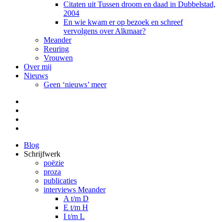
Citaten uit Tussen droom en daad in Dubbelstad,
2004
En wie kwam er op bezoek en schreef
vervolgens over Alkmaar?
Meander
Reuring
Vrouwen
Over mij
Nieuws
Geen ‘nieuws’ meer
Facebook
Pinterest
LinkedIn
Tumblr
Blog
Schrijfwerk
poëzie
proza
publicaties
interviews Meander
A t/m D
E t/m H
I t/m L