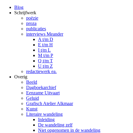
Blog
Schrijfwerk
poëzie
proza
publicaties
interviews Meander
A t/m D
E t/m H
I t/m L
M t/m P
Q t/m T
U t/m Z
redactiewerk ea.
Overig
Beeld
Dagboekarchief
Eenzame Uitvaart
Geluid
Grafisch Atelier Alkmaar
Kunst
Literaire wandeling
Inleiding
De wandeling zelf
Niet opgenomen in de wandeling