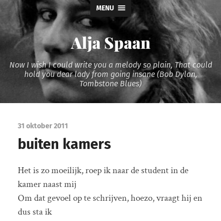
MENU
Alja Spaan
Now I wish I could write you a melody so plain, That could
hold you dear lady from going insane (Bob Dylan,
Tombstone Blues)
31 oktober 2011
buiten kamers
Het is zo moeilijk, roep ik naar de student in de
kamer naast mij
Om dat gevoel op te schrijven, hoezo, vraagt hij en
dus sta ik