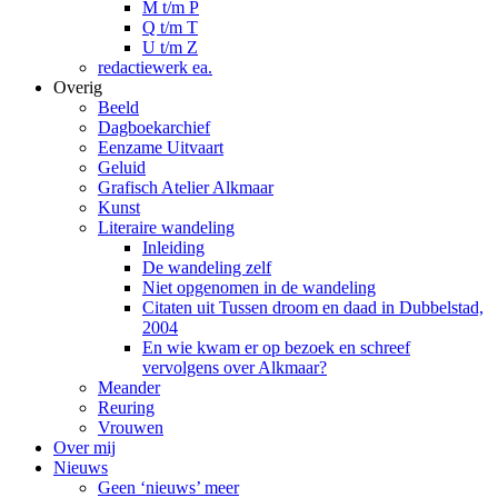
M t/m P
Q t/m T
U t/m Z
redactiewerk ea.
Overig
Beeld
Dagboekarchief
Eenzame Uitvaart
Geluid
Grafisch Atelier Alkmaar
Kunst
Literaire wandeling
Inleiding
De wandeling zelf
Niet opgenomen in de wandeling
Citaten uit Tussen droom en daad in Dubbelstad,
2004
En wie kwam er op bezoek en schreef
vervolgens over Alkmaar?
Meander
Reuring
Vrouwen
Over mij
Nieuws
Geen ‘nieuws’ meer