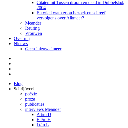
Citaten uit Tussen droom en daad in Dubbelstad,
2004
En wie kwam er op bezoek en schreef
vervolgens over Alkmaar?
Meander
Reuring
Vrouwen
Over mij
Nieuws
Geen ‘nieuws’ meer
Facebook
Pinterest
LinkedIn
Tumblr
Blog
Schrijfwerk
poëzie
proza
publicaties
interviews Meander
A t/m D
E t/m H
I t/m L