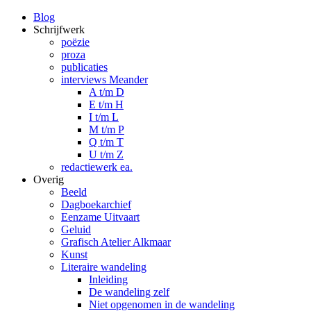
Blog
Schrijfwerk
poëzie
proza
publicaties
interviews Meander
A t/m D
E t/m H
I t/m L
M t/m P
Q t/m T
U t/m Z
redactiewerk ea.
Overig
Beeld
Dagboekarchief
Eenzame Uitvaart
Geluid
Grafisch Atelier Alkmaar
Kunst
Literaire wandeling
Inleiding
De wandeling zelf
Niet opgenomen in de wandeling