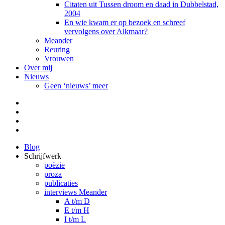
Citaten uit Tussen droom en daad in Dubbelstad,
2004
En wie kwam er op bezoek en schreef
vervolgens over Alkmaar?
Meander
Reuring
Vrouwen
Over mij
Nieuws
Geen ‘nieuws’ meer
Facebook
Pinterest
LinkedIn
Tumblr
Blog
Schrijfwerk
poëzie
proza
publicaties
interviews Meander
A t/m D
E t/m H
I t/m L