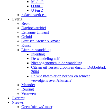
M t/m P
Q t/m T
U t/m Z
redactiewerk ea.
Overig
Beeld
Dagboekarchief
Eenzame Uitvaart
Geluid
Grafisch Atelier Alkmaar
Kunst
Literaire wandeling
Inleiding
De wandeling zelf
Niet opgenomen in de wandeling
Citaten uit Tussen droom en daad in Dubbelstad,
2004
En wie kwam er op bezoek en schreef
vervolgens over Alkmaar?
Meander
Reuring
Vrouwen
Over mij
Nieuws
Geen ‘nieuws’ meer