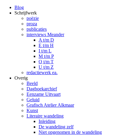
Blog
Schrijfwerk
poëzie
proza
publicaties
interviews Meander
A t/m D
E t/m H
I t/m L
M t/m P
Q t/m T
U t/m Z
redactiewerk ea.
Overig
Beeld
Dagboekarchief
Eenzame Uitvaart
Geluid
Grafisch Atelier Alkmaar
Kunst
Literaire wandeling
Inleiding
De wandeling zelf
Niet opgenomen in de wandeling