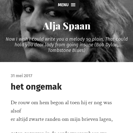
MENU
Alja Spaan
Now I wish I could write you a melody so plain, That could
hold you dear lady from going insane (Bob Dylan,
Tombstone Blues)
31 mei 2017
het ongemak
De rouw om hem begon al toen hij er nog was
alsof
er altijd zwarte randen om mijn brieven lagen,