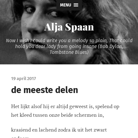
MENU
Alja Spaan
Now I wish I could write you a melody so plain, That could
hold you dear lady from going insane (Bob Dylan,
Tombstone Blues)
19 april 2017
de meeste delen
Het lijkt alsof hij er altijd geweest is, spelend op
het kleed tussen onze beide schermen in,
kraaiend en lachend zodra ik uit het zwart