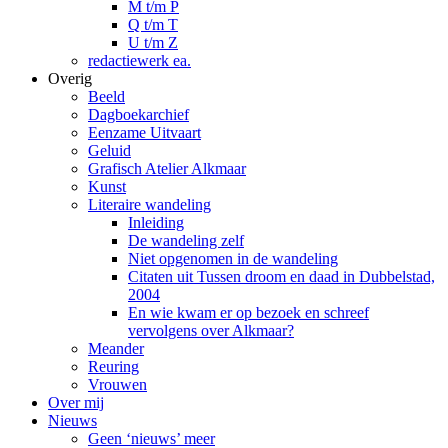
M t/m P
Q t/m T
U t/m Z
redactiewerk ea.
Overig
Beeld
Dagboekarchief
Eenzame Uitvaart
Geluid
Grafisch Atelier Alkmaar
Kunst
Literaire wandeling
Inleiding
De wandeling zelf
Niet opgenomen in de wandeling
Citaten uit Tussen droom en daad in Dubbelstad,
2004
En wie kwam er op bezoek en schreef
vervolgens over Alkmaar?
Meander
Reuring
Vrouwen
Over mij
Nieuws
Geen ‘nieuws’ meer