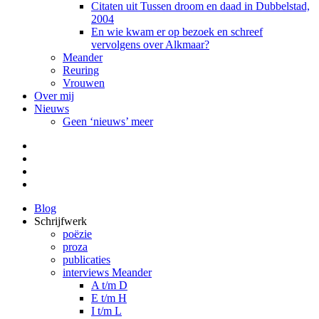
Citaten uit Tussen droom en daad in Dubbelstad,
2004
En wie kwam er op bezoek en schreef
vervolgens over Alkmaar?
Meander
Reuring
Vrouwen
Over mij
Nieuws
Geen ‘nieuws’ meer
Facebook
Pinterest
LinkedIn
Tumblr
Blog
Schrijfwerk
poëzie
proza
publicaties
interviews Meander
A t/m D
E t/m H
I t/m L