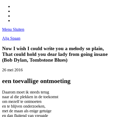
Facebook
Pinterest
LinkedIn
Tumblr
Menu
Sluiten
Alja Spaan
Now I wish I could write you a melody so plain,
That could hold you dear lady from going insane
(Bob Dylan, Tombstone Blues)
26 mei 2016
een toevallige ontmoeting
Daarom moet ik steeds terug
naar al die plekken in de toekomst
om mezelf te ontmoeten
en te blijven onderzoeken,
met de maan als enige getuige
en dan fluitend van vreugde