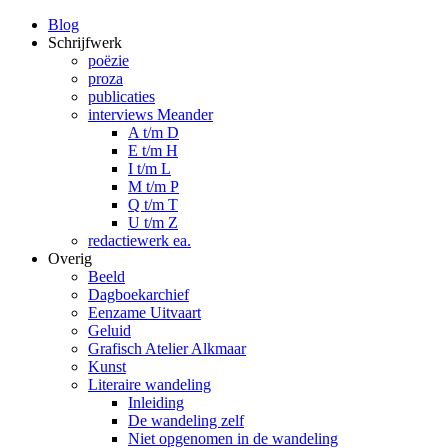
Blog
Schrijfwerk
poëzie
proza
publicaties
interviews Meander
A t/m D
E t/m H
I t/m L
M t/m P
Q t/m T
U t/m Z
redactiewerk ea.
Overig
Beeld
Dagboekarchief
Eenzame Uitvaart
Geluid
Grafisch Atelier Alkmaar
Kunst
Literaire wandeling
Inleiding
De wandeling zelf
Niet opgenomen in de wandeling