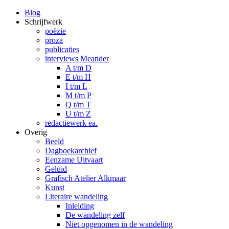
Blog
Schrijfwerk
poëzie
proza
publicaties
interviews Meander
A t/m D
E t/m H
I t/m L
M t/m P
Q t/m T
U t/m Z
redactiewerk ea.
Overig
Beeld
Dagboekarchief
Eenzame Uitvaart
Geluid
Grafisch Atelier Alkmaar
Kunst
Literaire wandeling
Inleiding
De wandeling zelf
Niet opgenomen in de wandeling