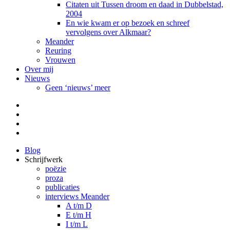
Citaten uit Tussen droom en daad in Dubbelstad,
2004
En wie kwam er op bezoek en schreef
vervolgens over Alkmaar?
Meander
Reuring
Vrouwen
Over mij
Nieuws
Geen ‘nieuws’ meer
Facebook
Pinterest
LinkedIn
Tumblr
Blog
Schrijfwerk
poëzie
proza
publicaties
interviews Meander
A t/m D
E t/m H
I t/m L