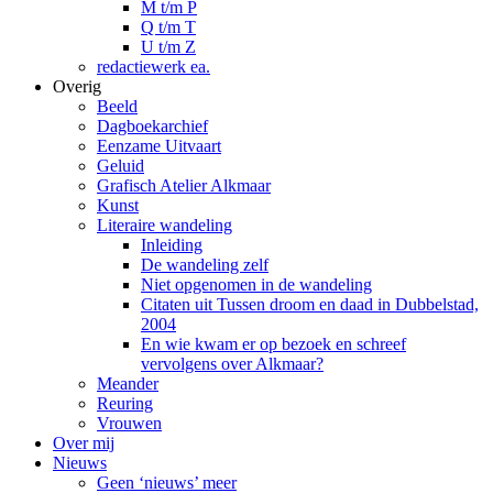
M t/m P
Q t/m T
U t/m Z
redactiewerk ea.
Overig
Beeld
Dagboekarchief
Eenzame Uitvaart
Geluid
Grafisch Atelier Alkmaar
Kunst
Literaire wandeling
Inleiding
De wandeling zelf
Niet opgenomen in de wandeling
Citaten uit Tussen droom en daad in Dubbelstad,
2004
En wie kwam er op bezoek en schreef
vervolgens over Alkmaar?
Meander
Reuring
Vrouwen
Over mij
Nieuws
Geen ‘nieuws’ meer