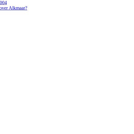
2004
 over Alkmaar?