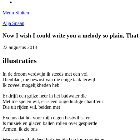
Tumblr
Menu
Sluiten
Alja Spaan
Now I wish I could write you a melody so plain, Tha
22 augustus 2013
illustraties
In de droom verdwijn ik steeds met een vol
Dienblad, me bewust van die enige taak terwijl
Ik zoveel mogelijkheden heb:
Er drijft een grijze heer in het badwater die
Met me spelen wil, er is een ongeduldige chauffeur
Die uit rijden wil, beiden met
Excuus dat het voor mijn eigen bestwil is, er
Is muziek en glazen ballen rollen over gespierde
Armen, ik zie ons
Weerspiegeld, ik leeg het dienblad en loop opnieuw