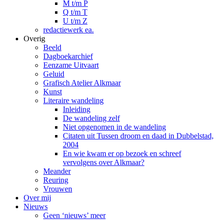
M t/m P
Q t/m T
U t/m Z
redactiewerk ea.
Overig
Beeld
Dagboekarchief
Eenzame Uitvaart
Geluid
Grafisch Atelier Alkmaar
Kunst
Literaire wandeling
Inleiding
De wandeling zelf
Niet opgenomen in de wandeling
Citaten uit Tussen droom en daad in Dubbelstad,
2004
En wie kwam er op bezoek en schreef
vervolgens over Alkmaar?
Meander
Reuring
Vrouwen
Over mij
Nieuws
Geen ‘nieuws’ meer