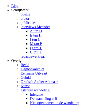
Blog
Schrijfwerk
poëzie
proza
publicaties
interviews Meander
A t/m D
E t/m H
I t/m L
M t/m P
Q t/m T
U t/m Z
redactiewerk ea.
Overig
Beeld
Dagboekarchief
Eenzame Uitvaart
Geluid
Grafisch Atelier Alkmaar
Kunst
Literaire wandeling
Inleiding
De wandeling zelf
Niet opgenomen in de wandeling