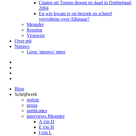
Citaten uit Tussen droom en daad in Dubbelstad,
2004
En wie kwam er op bezoek en schreef
vervolgens over Alkmaar?
Meander
Reuring
Vrouwen
Over mij
Nieuws
Geen ‘nieuws’ meer
Facebook
Pinterest
LinkedIn
Tumblr
Blog
Schrijfwerk
poëzie
proza
publicaties
interviews Meander
A t/m D
E t/m H
I t/m L