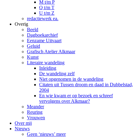
M t/m P
Q t/m T
U t/m Z
redactiewerk ea.
Overig
Beeld
Dagboekarchief
Eenzame Uitvaart
Geluid
Grafisch Atelier Alkmaar
Kunst
Literaire wandeling
Inleiding
De wandeling zelf
Niet opgenomen in de wandeling
Citaten uit Tussen droom en daad in Dubbelstad,
2004
En wie kwam er op bezoek en schreef
vervolgens over Alkmaar?
Meander
Reuring
Vrouwen
Over mij
Nieuws
Geen ‘nieuws’ meer