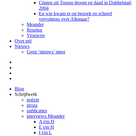
Citaten uit Tussen droom en daad in Dubbelstad,
2004
En wie kwam er op bezoek en schreef
vervolgens over Alkmaar?
Meander
Reuring
Vrouwen
Over mij
Nieuws
Geen ‘nieuws’ meer
Facebook
Pinterest
LinkedIn
Tumblr
Blog
Schrijfwerk
poëzie
proza
publicaties
interviews Meander
A t/m D
E t/m H
I t/m L