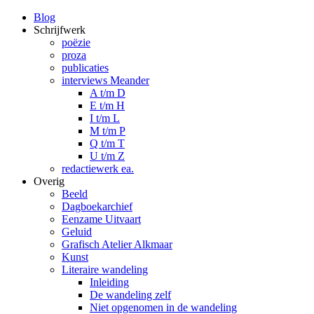
Blog
Schrijfwerk
poëzie
proza
publicaties
interviews Meander
A t/m D
E t/m H
I t/m L
M t/m P
Q t/m T
U t/m Z
redactiewerk ea.
Overig
Beeld
Dagboekarchief
Eenzame Uitvaart
Geluid
Grafisch Atelier Alkmaar
Kunst
Literaire wandeling
Inleiding
De wandeling zelf
Niet opgenomen in de wandeling