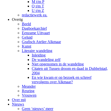
M t/m P
Q t/m T
U t/m Z
redactiewerk ea.
Overig
Beeld
Dagboekarchief
Eenzame Uitvaart
Geluid
Grafisch Atelier Alkmaar
Kunst
Literaire wandeling
Inleiding
De wandeling zelf
Niet opgenomen in de wandeling
Citaten uit Tussen droom en daad in Dubbelstad,
2004
En wie kwam er op bezoek en schreef
vervolgens over Alkmaar?
Meander
Reuring
Vrouwen
Over mij
Nieuws
Geen ‘nieuws’ meer