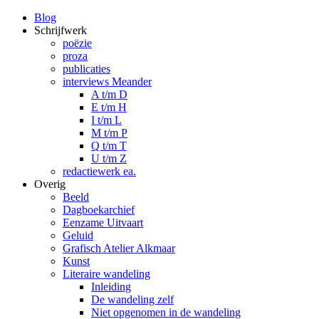
Blog
Schrijfwerk
poëzie
proza
publicaties
interviews Meander
A t/m D
E t/m H
I t/m L
M t/m P
Q t/m T
U t/m Z
redactiewerk ea.
Overig
Beeld
Dagboekarchief
Eenzame Uitvaart
Geluid
Grafisch Atelier Alkmaar
Kunst
Literaire wandeling
Inleiding
De wandeling zelf
Niet opgenomen in de wandeling