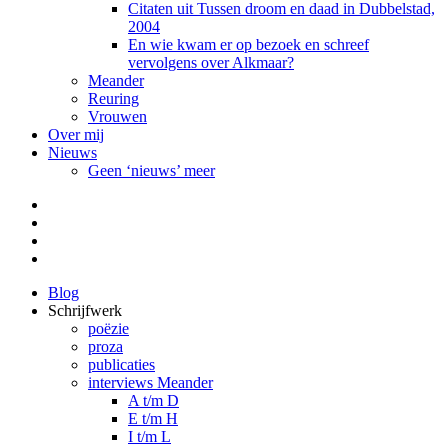
Citaten uit Tussen droom en daad in Dubbelstad,
2004
En wie kwam er op bezoek en schreef
vervolgens over Alkmaar?
Meander
Reuring
Vrouwen
Over mij
Nieuws
Geen ‘nieuws’ meer
Facebook
Pinterest
LinkedIn
Tumblr
Blog
Schrijfwerk
poëzie
proza
publicaties
interviews Meander
A t/m D
E t/m H
I t/m L