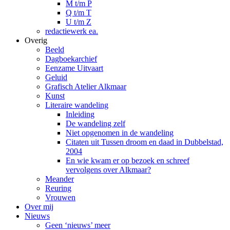
M t/m P
Q t/m T
U t/m Z
redactiewerk ea.
Overig
Beeld
Dagboekarchief
Eenzame Uitvaart
Geluid
Grafisch Atelier Alkmaar
Kunst
Literaire wandeling
Inleiding
De wandeling zelf
Niet opgenomen in de wandeling
Citaten uit Tussen droom en daad in Dubbelstad,
2004
En wie kwam er op bezoek en schreef
vervolgens over Alkmaar?
Meander
Reuring
Vrouwen
Over mij
Nieuws
Geen ‘nieuws’ meer