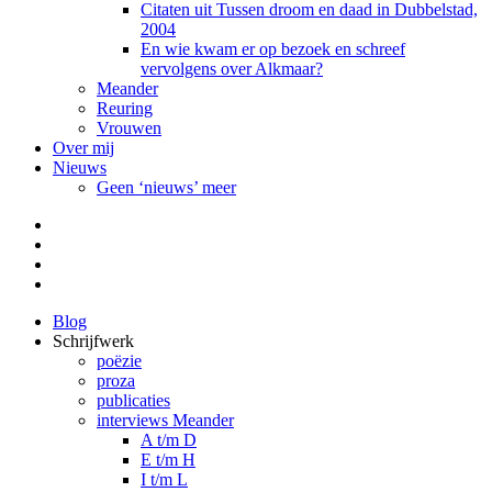
Citaten uit Tussen droom en daad in Dubbelstad,
2004
En wie kwam er op bezoek en schreef
vervolgens over Alkmaar?
Meander
Reuring
Vrouwen
Over mij
Nieuws
Geen ‘nieuws’ meer
Facebook
Pinterest
LinkedIn
Tumblr
Blog
Schrijfwerk
poëzie
proza
publicaties
interviews Meander
A t/m D
E t/m H
I t/m L