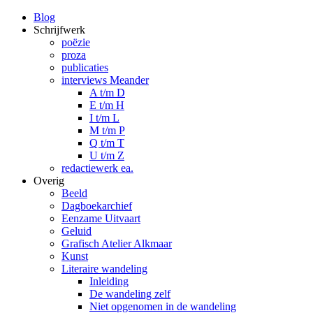
Blog
Schrijfwerk
poëzie
proza
publicaties
interviews Meander
A t/m D
E t/m H
I t/m L
M t/m P
Q t/m T
U t/m Z
redactiewerk ea.
Overig
Beeld
Dagboekarchief
Eenzame Uitvaart
Geluid
Grafisch Atelier Alkmaar
Kunst
Literaire wandeling
Inleiding
De wandeling zelf
Niet opgenomen in de wandeling