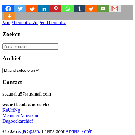
Vorig bericht
«
Volgend bericht
»
Zoeken
Zoeken
naar:
Archief
Archief
Contact
spaanalja57(at)gmail.com
waar ik ook aan werk:
ReUriNg
Meander Magazine
Dagboekarchief
© 2026
Alja Spaan
. Thema door
Anders Norén
.