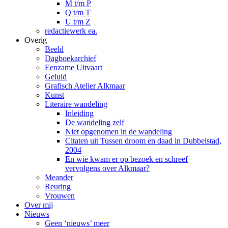
M t/m P
Q t/m T
U t/m Z
redactiewerk ea.
Overig
Beeld
Dagboekarchief
Eenzame Uitvaart
Geluid
Grafisch Atelier Alkmaar
Kunst
Literaire wandeling
Inleiding
De wandeling zelf
Niet opgenomen in de wandeling
Citaten uit Tussen droom en daad in Dubbelstad,
2004
En wie kwam er op bezoek en schreef
vervolgens over Alkmaar?
Meander
Reuring
Vrouwen
Over mij
Nieuws
Geen ‘nieuws’ meer