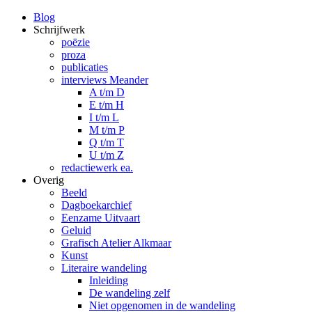
Blog
Schrijfwerk
poëzie
proza
publicaties
interviews Meander
A t/m D
E t/m H
I t/m L
M t/m P
Q t/m T
U t/m Z
redactiewerk ea.
Overig
Beeld
Dagboekarchief
Eenzame Uitvaart
Geluid
Grafisch Atelier Alkmaar
Kunst
Literaire wandeling
Inleiding
De wandeling zelf
Niet opgenomen in de wandeling