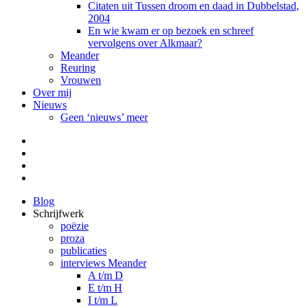
Citaten uit Tussen droom en daad in Dubbelstad,
2004
En wie kwam er op bezoek en schreef
vervolgens over Alkmaar?
Meander
Reuring
Vrouwen
Over mij
Nieuws
Geen ‘nieuws’ meer
Facebook
Pinterest
LinkedIn
Tumblr
Blog
Schrijfwerk
poëzie
proza
publicaties
interviews Meander
A t/m D
E t/m H
I t/m L