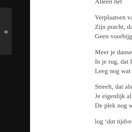
Alleen het
Verplaatsen v
Zijn pracht, d
«
Geen voorbij
Meer je danse
In je rug, dat
Leeg nog wat
Streelt, dat al
Je eigenlijk a
De plek nog 
log ‘
dat tijdv