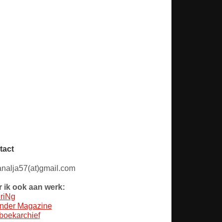
tact
nalja57(at)gmail.com
 ik ook aan werk:
riNg
nder Magazine
oekarchief