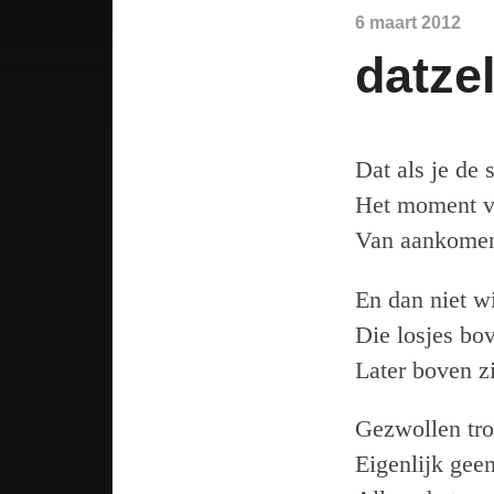
6 maart 2012
datzel
Dat als je de 
Het moment va
Van aankomen
En dan niet w
Die losjes bov
Later boven z
Gezwollen trot
Eigenlijk geen