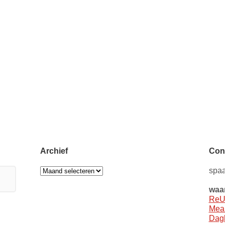
Archief
Con
Archief
spaa
waar
ReU
Mea
Dagb