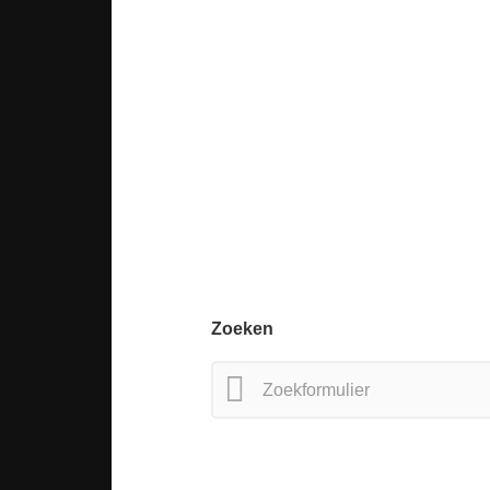
Zoeken
Zoeken
naar: