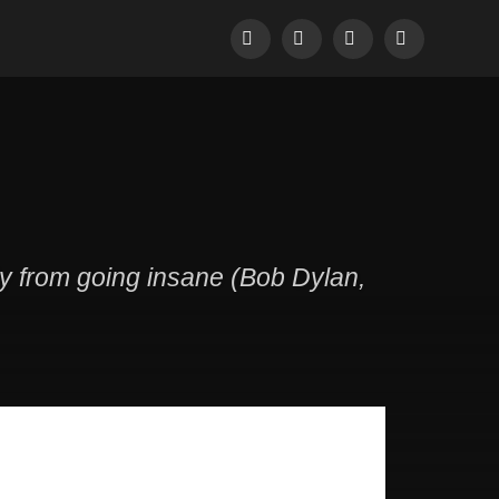
Facebook
Pinterest
LinkedIn
Tumblr
dy from going insane (Bob Dylan,