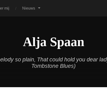
er mij
Nieuws
Alja Spaan
melody so plain, That could hold you dear la
Tombstone Blues)