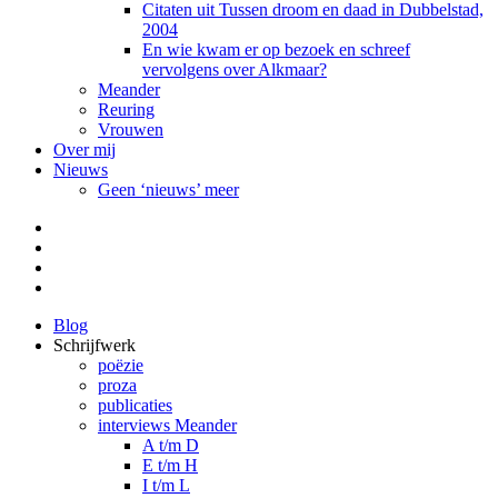
Citaten uit Tussen droom en daad in Dubbelstad,
2004
En wie kwam er op bezoek en schreef
vervolgens over Alkmaar?
Meander
Reuring
Vrouwen
Over mij
Nieuws
Geen ‘nieuws’ meer
Facebook
Pinterest
LinkedIn
Tumblr
Blog
Schrijfwerk
poëzie
proza
publicaties
interviews Meander
A t/m D
E t/m H
I t/m L