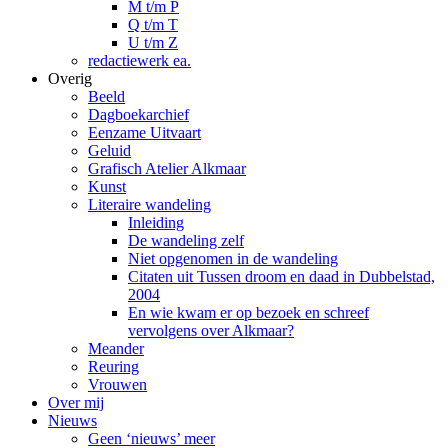
M t/m P
Q t/m T
U t/m Z
redactiewerk ea.
Overig
Beeld
Dagboekarchief
Eenzame Uitvaart
Geluid
Grafisch Atelier Alkmaar
Kunst
Literaire wandeling
Inleiding
De wandeling zelf
Niet opgenomen in de wandeling
Citaten uit Tussen droom en daad in Dubbelstad,
2004
En wie kwam er op bezoek en schreef
vervolgens over Alkmaar?
Meander
Reuring
Vrouwen
Over mij
Nieuws
Geen ‘nieuws’ meer