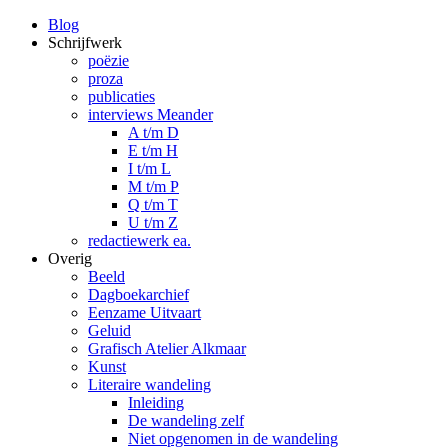
Blog
Schrijfwerk
poëzie
proza
publicaties
interviews Meander
A t/m D
E t/m H
I t/m L
M t/m P
Q t/m T
U t/m Z
redactiewerk ea.
Overig
Beeld
Dagboekarchief
Eenzame Uitvaart
Geluid
Grafisch Atelier Alkmaar
Kunst
Literaire wandeling
Inleiding
De wandeling zelf
Niet opgenomen in de wandeling