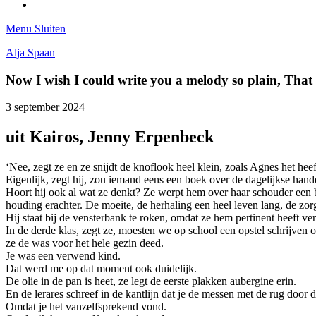
Tumblr
Menu
Sluiten
Alja Spaan
Now I wish I could write you a melody so plain, Tha
3 september 2024
uit Kairos, Jenny Erpenbeck
‘Nee, zegt ze en ze snijdt de knoflook heel klein, zoals Agnes het hee
Eigenlijk, zegt hij, zou iemand eens een boek over de dagelijkse hand
Hoort hij ook al wat ze denkt? Ze werpt hem over haar schouder een b
houding erachter. De moeite, de herhaling een heel leven lang, de zorgv
Hij staat bij de vensterbank te roken, omdat ze hem pertinent heeft ve
In de derde klas, zegt ze, moesten we op school een opstel schrijven
ze de was voor het hele gezin deed.
Je was een verwend kind.
Dat werd me op dat moment ook duidelijk.
De olie in de pan is heet, ze legt de eerste plakken aubergine erin.
En de lerares schreef in de kantlijn dat je de messen met de rug door 
Omdat je het vanzelfsprekend vond.