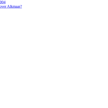
2004
 over Alkmaar?