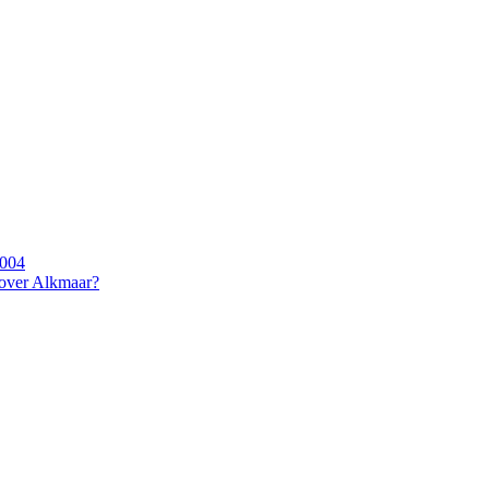
2004
 over Alkmaar?