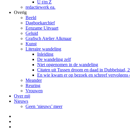
U t/m Z
redactiewerk ea.
Overig
Beeld
Dagboekarchief
Eenzame Uitvaart
Geluid
Grafisch Atelier Alkmaar
Kunst
Literaire wandeling
Inleiding
De wandeling zelf
Niet opgenomen in de wandeling
Citaten uit Tussen droom en daad in Dubbelstad, 
En wie kwam er op bezoek en schreef vervolgens
Meander
Reuring
Vrouwen
Over mij
Nieuws
Geen ‘nieuws’ meer
Facebook
Pinterest
LinkedIn