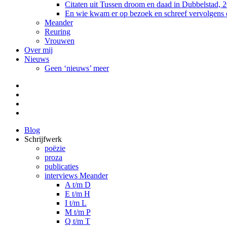
Citaten uit Tussen droom en daad in Dubbelstad, 
En wie kwam er op bezoek en schreef vervolgens
Meander
Reuring
Vrouwen
Over mij
Nieuws
Geen ‘nieuws’ meer
Facebook
Pinterest
LinkedIn
Tumblr
Blog
Schrijfwerk
poëzie
proza
publicaties
interviews Meander
A t/m D
E t/m H
I t/m L
M t/m P
Q t/m T