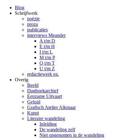
Blog
Schrijfwerk
poëzie
proza
publicaties
interviews Meander
A t/m D
E t/m H
I t/m L
M t/m P
Q t/m T
U t/m Z
redactiewerk ea.
Overig
Beeld
Dagboekarchief
Eenzame Uitvaart
Geluid
Grafisch Atelier Alkmaar
Kunst
Literaire wandeling
Inleiding
De wandeling zelf
Niet opgenomen in de wandeling