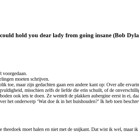
t could hold you dear lady from going insane (Bob Dyl
ft voorgedaan.
elingen moeten schrijven.
lik toe, maar zijn gedachten gaan een andere kant op: Over alle ervari
uldigheid, misschien zelfs de liefde die erin schuilt, of de onverschilli
rboden ook iets te doen. Ze wentelt de plakken aubergine eerst in ei, d
 over het onderwerp ‘Wat doe ik in het huishouden?’ Ik heb toen beschr
de theedoek moet halen en niet met de snijkant. Dat wist ik wel, maar ik