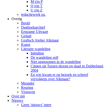
M t/m P
Q t/m T
U t/m Z
redactiewerk ea.
Overig
Beeld
Dagboekarchief
Eenzame Uitvaart
Geluid
Grafisch Atelier Alkmaar
Kunst
Literaire wandeling
Inleiding
De wandeling zelf
Niet opgenomen in de wandeling
Citaten uit Tussen droom en daad in Dubbelstad,
2004
En wie kwam er op bezoek en schreef
vervolgens over Alkmaar?
Meander
Reuring
Vrouwen
Over mij
Nieuws
Geen ‘nieuws’ meer