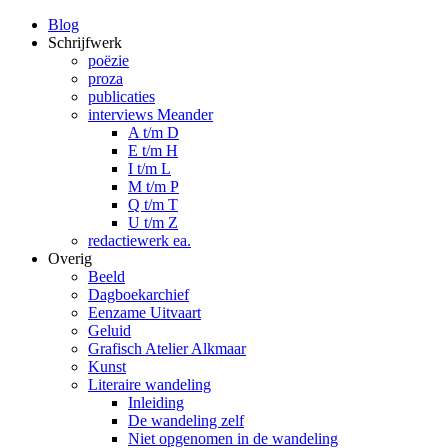
Blog
Schrijfwerk
poëzie
proza
publicaties
interviews Meander
A t/m D
E t/m H
I t/m L
M t/m P
Q t/m T
U t/m Z
redactiewerk ea.
Overig
Beeld
Dagboekarchief
Eenzame Uitvaart
Geluid
Grafisch Atelier Alkmaar
Kunst
Literaire wandeling
Inleiding
De wandeling zelf
Niet opgenomen in de wandeling