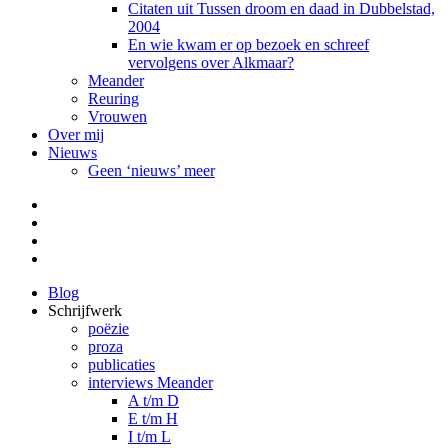
Citaten uit Tussen droom en daad in Dubbelstad,
2004
En wie kwam er op bezoek en schreef
vervolgens over Alkmaar?
Meander
Reuring
Vrouwen
Over mij
Nieuws
Geen ‘nieuws’ meer
Facebook
Pinterest
LinkedIn
Tumblr
Blog
Schrijfwerk
poëzie
proza
publicaties
interviews Meander
A t/m D
E t/m H
I t/m L