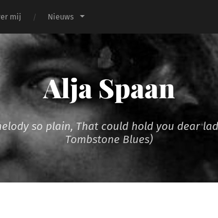
er mij
Nieuws
Alja Spaan
melody so plain, That could hold you dear la
Tombstone Blues)