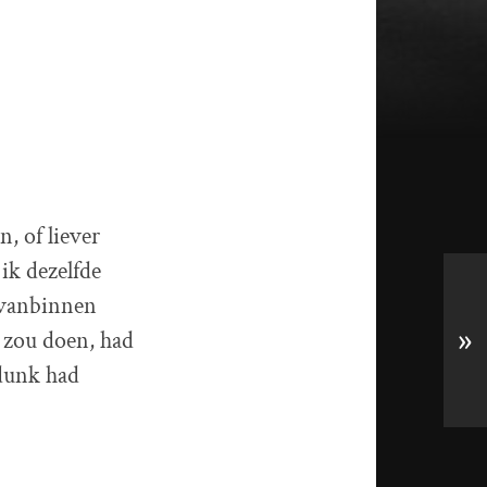
, of liever
ik dezelfde
p vanbinnen
t zou doen, had
»
ndunk had