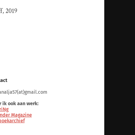
f, 2019
act
nalja57(at)gmail.com
 ik ook aan werk:
riNg
nder Magazine
boekarchief