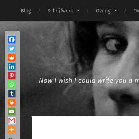
Blog
Schrijfwerk
Overig
Ov
Now I wish I could write you a 