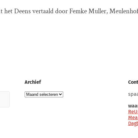
uit het Deens vertaald door Femke Muller, Meulenhof
Archief
Cont
Archief
spaa
waar
ReU
Mea
Dag