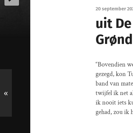
20 september 20
uit De
Grønd
“Bovendien wee
gezegd, kon Tu
band van matel
twijfel ik net 
«
ik nooit iets 
gehad, zou ik 