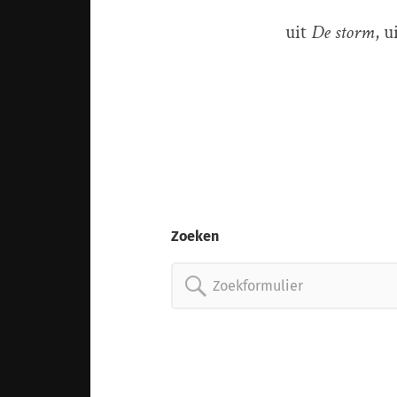
uit
De storm
, 
Zoeken
Zoeken
naar: