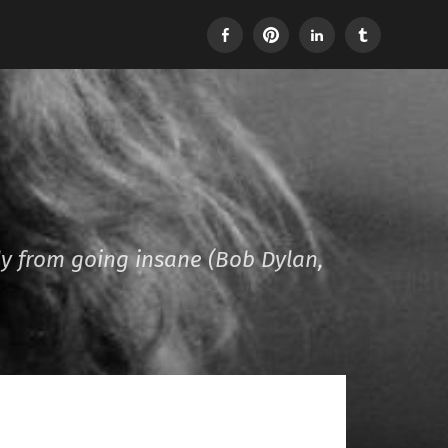
Facebook
Pinterest
LinkedIn
Tumblr
dy from going insane (Bob Dylan,