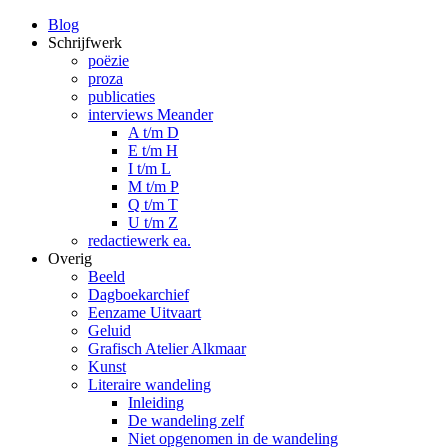
Blog
Schrijfwerk
poëzie
proza
publicaties
interviews Meander
A t/m D
E t/m H
I t/m L
M t/m P
Q t/m T
U t/m Z
redactiewerk ea.
Overig
Beeld
Dagboekarchief
Eenzame Uitvaart
Geluid
Grafisch Atelier Alkmaar
Kunst
Literaire wandeling
Inleiding
De wandeling zelf
Niet opgenomen in de wandeling