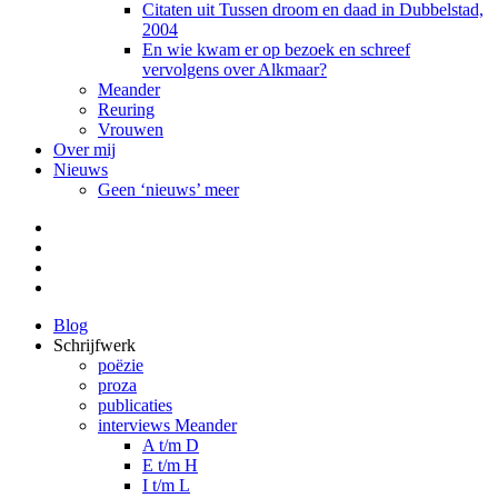
Citaten uit Tussen droom en daad in Dubbelstad,
2004
En wie kwam er op bezoek en schreef
vervolgens over Alkmaar?
Meander
Reuring
Vrouwen
Over mij
Nieuws
Geen ‘nieuws’ meer
Facebook
Pinterest
LinkedIn
Tumblr
Blog
Schrijfwerk
poëzie
proza
publicaties
interviews Meander
A t/m D
E t/m H
I t/m L