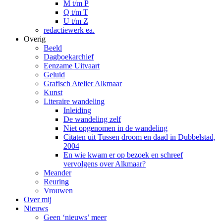
M t/m P
Q t/m T
U t/m Z
redactiewerk ea.
Overig
Beeld
Dagboekarchief
Eenzame Uitvaart
Geluid
Grafisch Atelier Alkmaar
Kunst
Literaire wandeling
Inleiding
De wandeling zelf
Niet opgenomen in de wandeling
Citaten uit Tussen droom en daad in Dubbelstad,
2004
En wie kwam er op bezoek en schreef
vervolgens over Alkmaar?
Meander
Reuring
Vrouwen
Over mij
Nieuws
Geen ‘nieuws’ meer