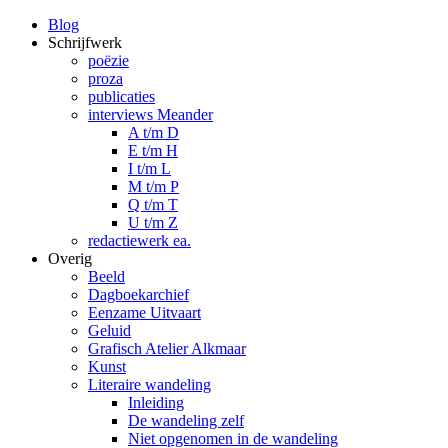
Blog
Schrijfwerk
poëzie
proza
publicaties
interviews Meander
A t/m D
E t/m H
I t/m L
M t/m P
Q t/m T
U t/m Z
redactiewerk ea.
Overig
Beeld
Dagboekarchief
Eenzame Uitvaart
Geluid
Grafisch Atelier Alkmaar
Kunst
Literaire wandeling
Inleiding
De wandeling zelf
Niet opgenomen in de wandeling