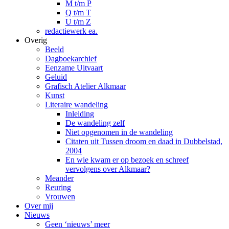
M t/m P
Q t/m T
U t/m Z
redactiewerk ea.
Overig
Beeld
Dagboekarchief
Eenzame Uitvaart
Geluid
Grafisch Atelier Alkmaar
Kunst
Literaire wandeling
Inleiding
De wandeling zelf
Niet opgenomen in de wandeling
Citaten uit Tussen droom en daad in Dubbelstad,
2004
En wie kwam er op bezoek en schreef
vervolgens over Alkmaar?
Meander
Reuring
Vrouwen
Over mij
Nieuws
Geen ‘nieuws’ meer