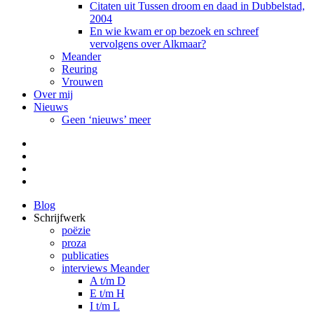
Citaten uit Tussen droom en daad in Dubbelstad,
2004
En wie kwam er op bezoek en schreef
vervolgens over Alkmaar?
Meander
Reuring
Vrouwen
Over mij
Nieuws
Geen ‘nieuws’ meer
Facebook
Pinterest
LinkedIn
Tumblr
Blog
Schrijfwerk
poëzie
proza
publicaties
interviews Meander
A t/m D
E t/m H
I t/m L