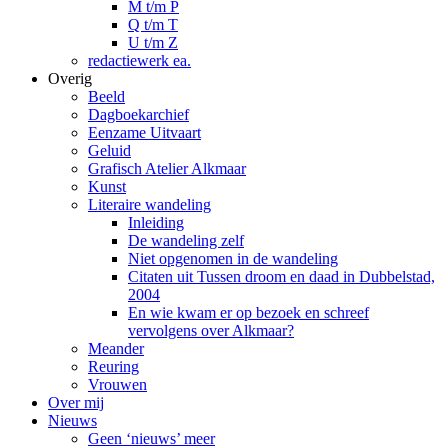
M t/m P
Q t/m T
U t/m Z
redactiewerk ea.
Overig
Beeld
Dagboekarchief
Eenzame Uitvaart
Geluid
Grafisch Atelier Alkmaar
Kunst
Literaire wandeling
Inleiding
De wandeling zelf
Niet opgenomen in de wandeling
Citaten uit Tussen droom en daad in Dubbelstad,
2004
En wie kwam er op bezoek en schreef
vervolgens over Alkmaar?
Meander
Reuring
Vrouwen
Over mij
Nieuws
Geen ‘nieuws’ meer