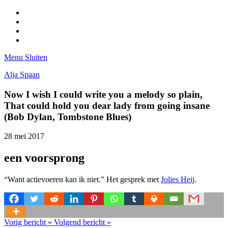
Facebook
Pinterest
LinkedIn
Tumblr
Menu
Sluiten
Alja Spaan
Now I wish I could write you a melody so plain,
That could hold you dear lady from going insane
(Bob Dylan, Tombstone Blues)
28 mei 2017
een voorsprong
“Want actievoeren kan ik niet.” Het gesprek met
Jolies Heij
.
Vorig bericht
«
Volgend bericht
»