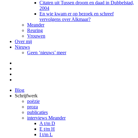
Citaten uit Tussen droom en daad in Dubbelstad,
2004
En wie kwam er op bezoek en schreef
vervolgens over Alkmaar?
Meander
Reuring
Vrouwen
Over mij
Nieuws
Geen ‘nieuws’ meer
Facebook
Pinterest
LinkedIn
Tumblr
Blog
Schrijfwerk
poëzie
proza
publicaties
interviews Meander
A t/m D
E t/m H
I t/m L