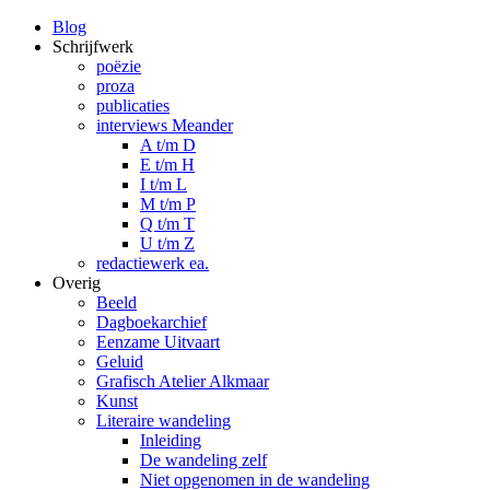
Blog
Schrijfwerk
poëzie
proza
publicaties
interviews Meander
A t/m D
E t/m H
I t/m L
M t/m P
Q t/m T
U t/m Z
redactiewerk ea.
Overig
Beeld
Dagboekarchief
Eenzame Uitvaart
Geluid
Grafisch Atelier Alkmaar
Kunst
Literaire wandeling
Inleiding
De wandeling zelf
Niet opgenomen in de wandeling