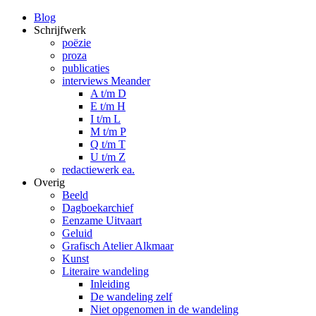
Blog
Schrijfwerk
poëzie
proza
publicaties
interviews Meander
A t/m D
E t/m H
I t/m L
M t/m P
Q t/m T
U t/m Z
redactiewerk ea.
Overig
Beeld
Dagboekarchief
Eenzame Uitvaart
Geluid
Grafisch Atelier Alkmaar
Kunst
Literaire wandeling
Inleiding
De wandeling zelf
Niet opgenomen in de wandeling