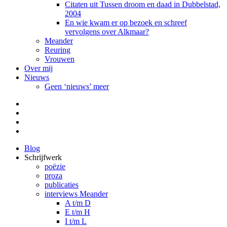
Citaten uit Tussen droom en daad in Dubbelstad,
2004
En wie kwam er op bezoek en schreef
vervolgens over Alkmaar?
Meander
Reuring
Vrouwen
Over mij
Nieuws
Geen ‘nieuws’ meer
Facebook
Pinterest
LinkedIn
Tumblr
Blog
Schrijfwerk
poëzie
proza
publicaties
interviews Meander
A t/m D
E t/m H
I t/m L