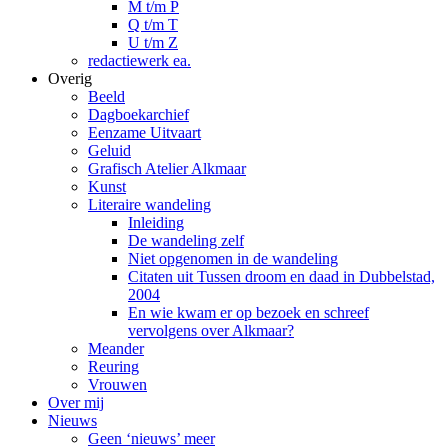
M t/m P
Q t/m T
U t/m Z
redactiewerk ea.
Overig
Beeld
Dagboekarchief
Eenzame Uitvaart
Geluid
Grafisch Atelier Alkmaar
Kunst
Literaire wandeling
Inleiding
De wandeling zelf
Niet opgenomen in de wandeling
Citaten uit Tussen droom en daad in Dubbelstad,
2004
En wie kwam er op bezoek en schreef
vervolgens over Alkmaar?
Meander
Reuring
Vrouwen
Over mij
Nieuws
Geen ‘nieuws’ meer