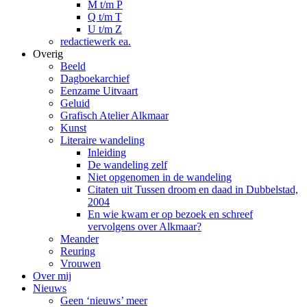
M t/m P
Q t/m T
U t/m Z
redactiewerk ea.
Overig
Beeld
Dagboekarchief
Eenzame Uitvaart
Geluid
Grafisch Atelier Alkmaar
Kunst
Literaire wandeling
Inleiding
De wandeling zelf
Niet opgenomen in de wandeling
Citaten uit Tussen droom en daad in Dubbelstad,
2004
En wie kwam er op bezoek en schreef
vervolgens over Alkmaar?
Meander
Reuring
Vrouwen
Over mij
Nieuws
Geen ‘nieuws’ meer