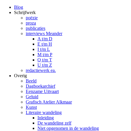
Blog
Schrijfwerk
poëzie
proza
publicaties
interviews Meander
A t/m D
E t/m H
I t/m L
M t/m P
Q t/m T
U t/m Z
redactiewerk ea.
Overig
Beeld
Dagboekarchief
Eenzame Uitvaart
Geluid
Grafisch Atelier Alkmaar
Kunst
Literaire wandeling
Inleiding
De wandeling zelf
Niet opgenomen in de wandeling