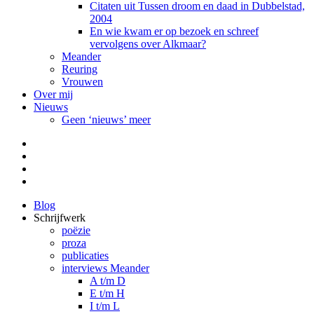
Citaten uit Tussen droom en daad in Dubbelstad,
2004
En wie kwam er op bezoek en schreef
vervolgens over Alkmaar?
Meander
Reuring
Vrouwen
Over mij
Nieuws
Geen ‘nieuws’ meer
Facebook
Pinterest
LinkedIn
Tumblr
Blog
Schrijfwerk
poëzie
proza
publicaties
interviews Meander
A t/m D
E t/m H
I t/m L