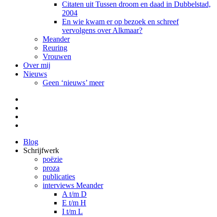
Citaten uit Tussen droom en daad in Dubbelstad,
2004
En wie kwam er op bezoek en schreef
vervolgens over Alkmaar?
Meander
Reuring
Vrouwen
Over mij
Nieuws
Geen ‘nieuws’ meer
Facebook
Pinterest
LinkedIn
Tumblr
Blog
Schrijfwerk
poëzie
proza
publicaties
interviews Meander
A t/m D
E t/m H
I t/m L