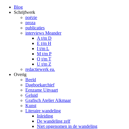
Blog
Schrijfwerk
poëzie
proza
publicaties
interviews Meander
A t/m D
E t/m H
I t/m L
M t/m P
Q t/m T
U t/m Z
redactiewerk ea.
Overig
Beeld
Dagboekarchief
Eenzame Uitvaart
Geluid
Grafisch Atelier Alkmaar
Kunst
Literaire wandeling
Inleiding
De wandeling zelf
Niet opgenomen in de wandeling