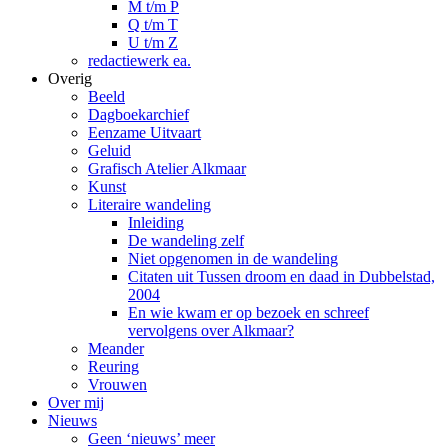
M t/m P
Q t/m T
U t/m Z
redactiewerk ea.
Overig
Beeld
Dagboekarchief
Eenzame Uitvaart
Geluid
Grafisch Atelier Alkmaar
Kunst
Literaire wandeling
Inleiding
De wandeling zelf
Niet opgenomen in de wandeling
Citaten uit Tussen droom en daad in Dubbelstad,
2004
En wie kwam er op bezoek en schreef
vervolgens over Alkmaar?
Meander
Reuring
Vrouwen
Over mij
Nieuws
Geen ‘nieuws’ meer