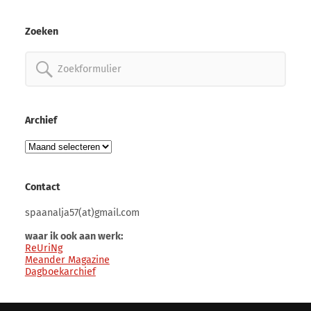
Zoeken
Zoeken
naar:
Archief
Archief
Contact
spaanalja57(at)gmail.com
waar ik ook aan werk:
ReUriNg
Meander Magazine
Dagboekarchief