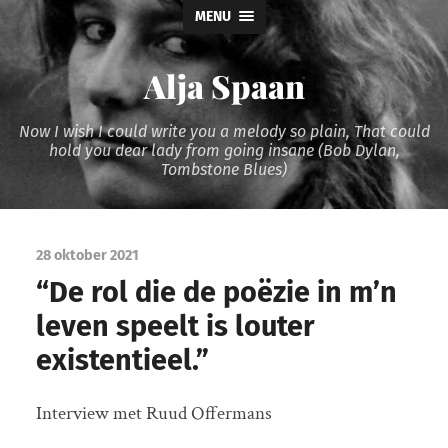
MENU
Alja Spaan
Now I wish I could write you a melody so plain, That could
hold you dear lady from going insane (Bob Dylan,
Tombstone Blues)
28 oktober 2021
“De rol die de poëzie in m’n
leven speelt is louter
existentieel.”
Interview met Ruud Offermans