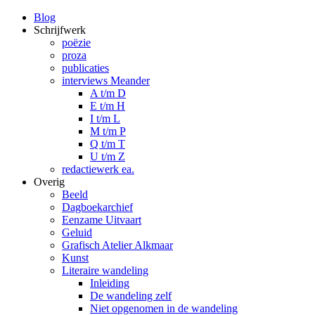
Blog
Schrijfwerk
poëzie
proza
publicaties
interviews Meander
A t/m D
E t/m H
I t/m L
M t/m P
Q t/m T
U t/m Z
redactiewerk ea.
Overig
Beeld
Dagboekarchief
Eenzame Uitvaart
Geluid
Grafisch Atelier Alkmaar
Kunst
Literaire wandeling
Inleiding
De wandeling zelf
Niet opgenomen in de wandeling