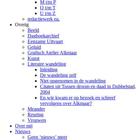
M t/m P
Q t/m T
U t/m Z
redactiewerk ea.
Overig
Beeld
Dagboekarchief
Eenzame Uitvaart
Geluid
Grafisch Atelier Alkmaar
Kunst
Literaire wandeling
Inleiding
De wandeling zelf
Niet opgenomen in de wandeling
Citaten uit Tussen droom en daad in Dubbelstad,
2004
En wie kwam er op bezoek en schreef
vervolgens over Alkmaar?
Meander
Reuring
Vrouwen
Over mij
Nieuws
Geen ‘nieuws’ meer