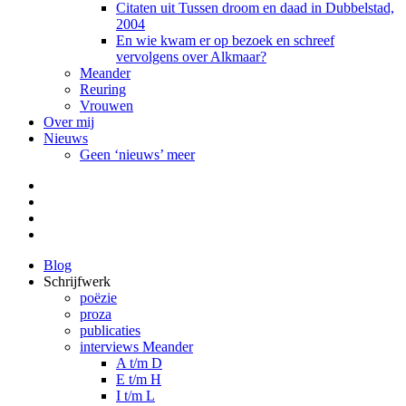
Citaten uit Tussen droom en daad in Dubbelstad,
2004
En wie kwam er op bezoek en schreef
vervolgens over Alkmaar?
Meander
Reuring
Vrouwen
Over mij
Nieuws
Geen ‘nieuws’ meer
Facebook
Pinterest
LinkedIn
Tumblr
Blog
Schrijfwerk
poëzie
proza
publicaties
interviews Meander
A t/m D
E t/m H
I t/m L