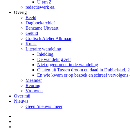
U t/m Z
redactiewerk ea.
Overig
Beeld
Dagboekarchief
Eenzame Uitvaart
Geluid
Grafisch Atelier Alkmaar
Kunst
Literaire wandeling
Inleiding
De wandeling zelf
Niet opgenomen in de wandeling
Citaten uit Tussen droom en daad in Dubbelstad, 
En wie kwam er op bezoek en schreef vervolgens
Meander
Reuring
Vrouwen
Over mij
Nieuws
Geen ‘nieuws’ meer
Facebook
Pinterest
LinkedIn