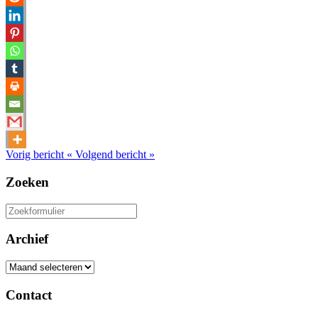
Vorig bericht
«
Volgend bericht
»
Zoeken
Zoeken
naar:
Archief
Archief
Contact