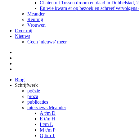
Citaten uit Tussen droom en daad in Dubbelstad, 
En wie kwam er op bezoek en schreef vervolgens
Meander
Reuring
Vrouwen
Over mij
Nieuws
Geen ‘nieuws’ meer
Facebook
Pinterest
LinkedIn
Tumblr
Blog
Schrijfwerk
poëzie
proza
publicaties
interviews Meander
A t/m D
E t/m H
I t/m L
M t/m P
Q t/m T