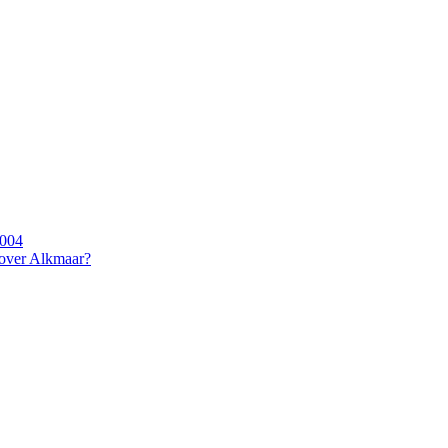
2004
 over Alkmaar?