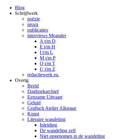
Blog
Schrijfwerk
poëzie
proza
publicaties
interviews Meander
A t/m D
E t/m H
I t/m L
M t/m P
Q t/m T
U t/m Z
redactiewerk ea.
Overig
Beeld
Dagboekarchief
Eenzame Uitvaart
Geluid
Grafisch Atelier Alkmaar
Kunst
Literaire wandeling
Inleiding
De wandeling zelf
Niet opgenomen in de wandeling