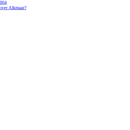
2004
 over Alkmaar?