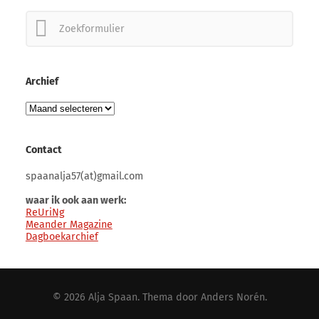
Zoeken
naar:
Archief
Archief
Contact
spaanalja57(at)gmail.com
waar ik ook aan werk:
ReUriNg
Meander Magazine
Dagboekarchief
© 2026
Alja Spaan
. Thema door
Anders Norén
.