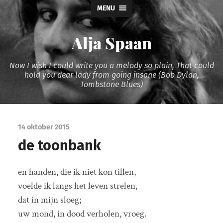
MENU
Alja Spaan
Now I wish I could write you a melody so plain, That could
hold you dear lady from going insane (Bob Dylan,
Tombstone Blues)
14 oktober 2015
de toonbank
en handen, die ik niet kon tillen,
voelde ik langs het leven strelen,
dat in mijn sloeg;
uw mond, in dood verholen, vroeg.