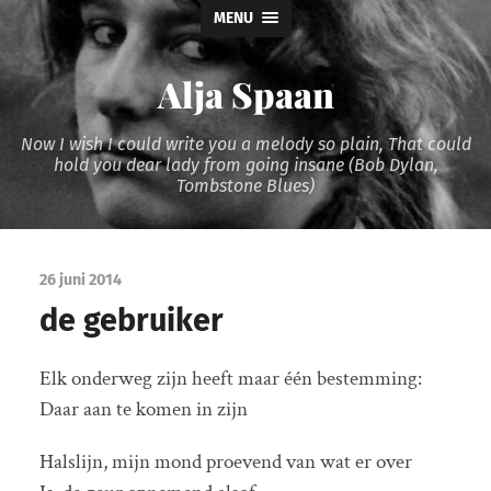
MENU
Alja Spaan
Now I wish I could write you a melody so plain, That could
hold you dear lady from going insane (Bob Dylan,
Tombstone Blues)
26 juni 2014
de gebruiker
Elk onderweg zijn heeft maar één bestemming:
Daar aan te komen in zijn
Halslijn, mijn mond proevend van wat er over