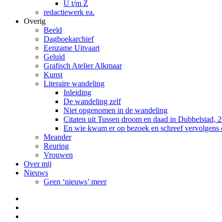
U t/m Z
redactiewerk ea.
Overig
Beeld
Dagboekarchief
Eenzame Uitvaart
Geluid
Grafisch Atelier Alkmaar
Kunst
Literaire wandeling
Inleiding
De wandeling zelf
Niet opgenomen in de wandeling
Citaten uit Tussen droom en daad in Dubbelstad, 
En wie kwam er op bezoek en schreef vervolgens
Meander
Reuring
Vrouwen
Over mij
Nieuws
Geen ‘nieuws’ meer
Facebook
Pinterest
LinkedIn