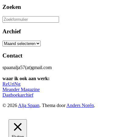
Zoeken
Zoeken
naar:
Archief
Archief
Contact
spaanalja57(at)gmail.com
waar ik ook aan werk:
ReUriNg
Meander Magazine
Dagboekarchief
© 2026
Alja Spaan
. Thema door
Anders Norén
.
Sluiten