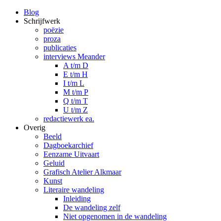
Blog
Schrijfwerk
poëzie
proza
publicaties
interviews Meander
A t/m D
E t/m H
I t/m L
M t/m P
Q t/m T
U t/m Z
redactiewerk ea.
Overig
Beeld
Dagboekarchief
Eenzame Uitvaart
Geluid
Grafisch Atelier Alkmaar
Kunst
Literaire wandeling
Inleiding
De wandeling zelf
Niet opgenomen in de wandeling