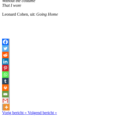
Without the costume
That I wore
Leonard Cohen, uit:
Going Home
Vorig bericht
«
Volgend bericht
»