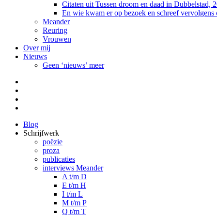
Citaten uit Tussen droom en daad in Dubbelstad, 
En wie kwam er op bezoek en schreef vervolgens
Meander
Reuring
Vrouwen
Over mij
Nieuws
Geen ‘nieuws’ meer
Facebook
Pinterest
LinkedIn
Tumblr
Blog
Schrijfwerk
poëzie
proza
publicaties
interviews Meander
A t/m D
E t/m H
I t/m L
M t/m P
Q t/m T