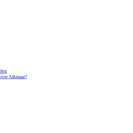
2004
 over Alkmaar?