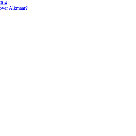
2004
 over Alkmaar?