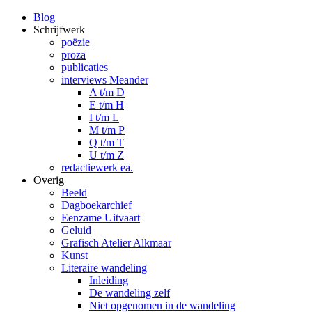
Blog
Schrijfwerk
poëzie
proza
publicaties
interviews Meander
A t/m D
E t/m H
I t/m L
M t/m P
Q t/m T
U t/m Z
redactiewerk ea.
Overig
Beeld
Dagboekarchief
Eenzame Uitvaart
Geluid
Grafisch Atelier Alkmaar
Kunst
Literaire wandeling
Inleiding
De wandeling zelf
Niet opgenomen in de wandeling