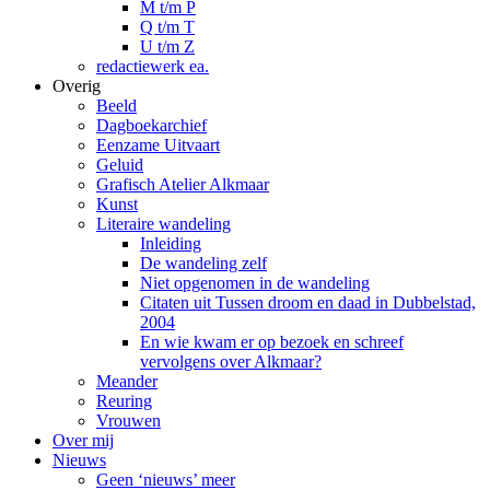
M t/m P
Q t/m T
U t/m Z
redactiewerk ea.
Overig
Beeld
Dagboekarchief
Eenzame Uitvaart
Geluid
Grafisch Atelier Alkmaar
Kunst
Literaire wandeling
Inleiding
De wandeling zelf
Niet opgenomen in de wandeling
Citaten uit Tussen droom en daad in Dubbelstad,
2004
En wie kwam er op bezoek en schreef
vervolgens over Alkmaar?
Meander
Reuring
Vrouwen
Over mij
Nieuws
Geen ‘nieuws’ meer