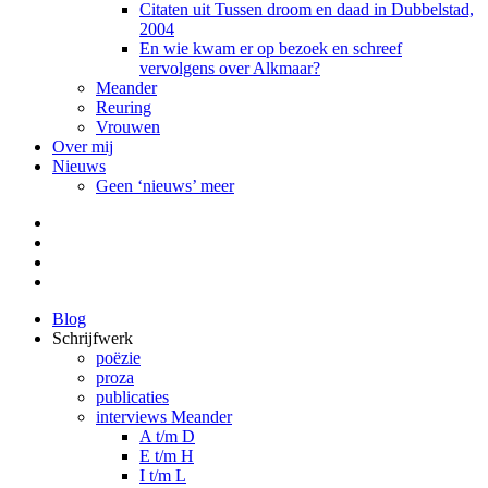
Citaten uit Tussen droom en daad in Dubbelstad,
2004
En wie kwam er op bezoek en schreef
vervolgens over Alkmaar?
Meander
Reuring
Vrouwen
Over mij
Nieuws
Geen ‘nieuws’ meer
Facebook
Pinterest
LinkedIn
Tumblr
Blog
Schrijfwerk
poëzie
proza
publicaties
interviews Meander
A t/m D
E t/m H
I t/m L