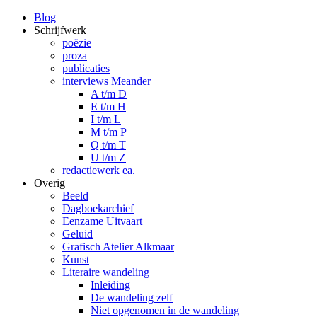
Blog
Schrijfwerk
poëzie
proza
publicaties
interviews Meander
A t/m D
E t/m H
I t/m L
M t/m P
Q t/m T
U t/m Z
redactiewerk ea.
Overig
Beeld
Dagboekarchief
Eenzame Uitvaart
Geluid
Grafisch Atelier Alkmaar
Kunst
Literaire wandeling
Inleiding
De wandeling zelf
Niet opgenomen in de wandeling