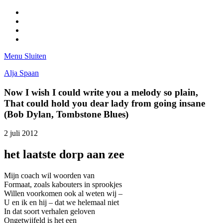
Facebook
Pinterest
LinkedIn
Tumblr
Menu
Sluiten
Alja Spaan
Now I wish I could write you a melody so plain,
That could hold you dear lady from going insane
(Bob Dylan, Tombstone Blues)
2 juli 2012
het laatste dorp aan zee
Mijn coach wil woorden van
Formaat, zoals kabouters in sprookjes
Willen voorkomen ook al weten wij –
U en ik en hij – dat we helemaal niet
In dat soort verhalen geloven
Ongetwijfeld is het een