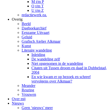
M t/m P
Q t/m T
U t/m Z
redactiewerk ea.
Overig
Beeld
Dagboekarchief
Eenzame Uitvaart
Geluid
Grafisch Atelier Alkmaar
Kunst
Literaire wandeling
Inleiding
De wandeling zelf
Niet opgenomen in de wandeling
Citaten uit Tussen droom en daad in Dubbelstad,
2004
En wie kwam er op bezoek en schreef
vervolgens over Alkmaar?
Meander
Reuring
Vrouwen
Over mij
Nieuws
Geen ‘nieuws’ meer