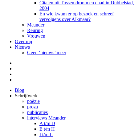
Citaten uit Tussen droom en daad in Dubbelstad,
2004
En wie kwam er op bezoek en schreef
vervolgens over Alkmaar?
Meander
Reuring
Vrouwen
Over mij
Nieuws
Geen ‘nieuws’ meer
Facebook
Pinterest
LinkedIn
Tumblr
Blog
Schrijfwerk
poëzie
proza
publicaties
interviews Meander
A t/m D
E t/m H
I t/m L