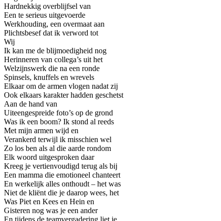
Hardnekkig overblijfsel van
Een te serieus uitgevoerde
Werkhouding, een overmaat aan
Plichtsbesef dat ik verword tot
Wij
Ik kan me de blijmoedigheid nog
Herinneren van collega’s uit het
Welzijnswerk die na een ronde
Spinsels, knuffels en wrevels
Elkaar om de armen vlogen nadat zij
Ook elkaars karakter hadden geschetst
Aan de hand van
Uiteengespreide foto’s op de grond
Was ik een boom? Ik stond al reeds
Met mijn armen wijd en
Verankerd terwijl ik misschien wel
Zo los ben als al die aarde rondom
Elk woord uitgesproken daar
Kreeg je vertienvoudigd terug als bij
Een mamma die emotioneel chanteert
En werkelijk alles onthoudt – het was
Niet de kliënt die je daarop wees, het
Was Piet en Kees en Hein en
Gisteren nog was je een ander
En tijdens de teamvergadering liet je