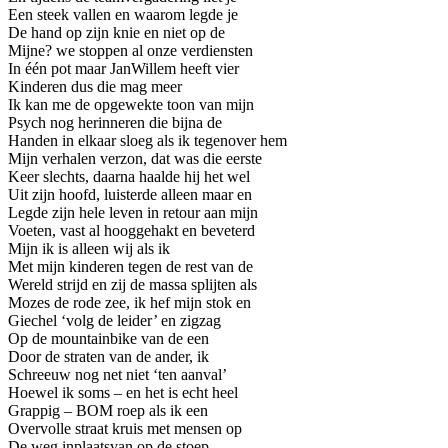
Een steek vallen en waarom legde je
De hand op zijn knie en niet op de
Mijne? we stoppen al onze verdiensten
In één pot maar JanWillem heeft vier
Kinderen dus die mag meer
Ik kan me de opgewekte toon van mijn
Psych nog herinneren die bijna de
Handen in elkaar sloeg als ik tegenover hem
Mijn verhalen verzon, dat was die eerste
Keer slechts, daarna haalde hij het wel
Uit zijn hoofd, luisterde alleen maar en
Legde zijn hele leven in retour aan mijn
Voeten, vast al hooggehakt en beveterd
Mijn ik is alleen wij als ik
Met mijn kinderen tegen de rest van de
Wereld strijd en zij de massa splijten als
Mozes de rode zee, ik hef mijn stok en
Giechel ‘volg de leider’ en zigzag
Op de mountainbike van de een
Door de straten van de ander, ik
Schreeuw nog net niet ‘ten aanval’
Hoewel ik soms – en het is echt heel
Grappig – BOM roep als ik een
Overvolle straat kruis met mensen op
De weg inplaatsvan op de stoep