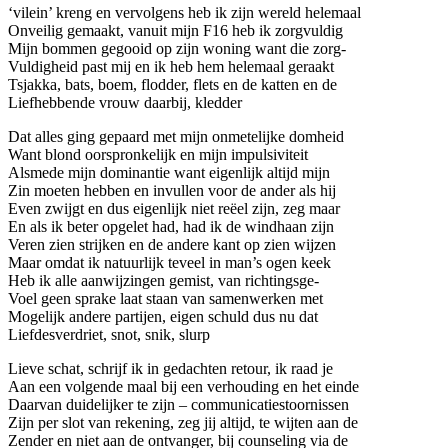
‘vilein’ kreng en vervolgens heb ik zijn wereld helemaal
Onveilig gemaakt, vanuit mijn F16 heb ik zorgvuldig
Mijn bommen gegooid op zijn woning want die zorg-
Vuldigheid past mij en ik heb hem helemaal geraakt
Tsjakka, bats, boem, flodder, flets en de katten en de
Liefhebbende vrouw daarbij, kledder
Dat alles ging gepaard met mijn onmetelijke domheid
Want blond oorspronkelijk en mijn impulsiviteit
Alsmede mijn dominantie want eigenlijk altijd mijn
Zin moeten hebben en invullen voor de ander als hij
Even zwijgt en dus eigenlijk niet reëel zijn, zeg maar
En als ik beter opgelet had, had ik de windhaan zijn
Veren zien strijken en de andere kant op zien wijzen
Maar omdat ik natuurlijk teveel in man’s ogen keek
Heb ik alle aanwijzingen gemist, van richtingsge-
Voel geen sprake laat staan van samenwerken met
Mogelijk andere partijen, eigen schuld dus nu dat
Liefdesverdriet, snot, snik, slurp
Lieve schat, schrijf ik in gedachten retour, ik raad je
Aan een volgende maal bij een verhouding en het einde
Daarvan duidelijker te zijn – communicatiestoornissen
Zijn per slot van rekening, zeg jij altijd, te wijten aan de
Zender en niet aan de ontvanger, bij counseling via de