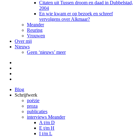
Citaten uit Tussen droom en daad in Dubbelstad,
2004
En wie kwam er op bezoek en schreef
vervolgens over Alkmaar?
Meander
Reuring
Vrouwen
Over mij
Nieuws
Geen ‘nieuws’ meer
Facebook
Pinterest
LinkedIn
Tumblr
Blog
Schrijfwerk
poëzie
proza
publicaties
interviews Meander
A t/m D
E t/m H
I t/m L