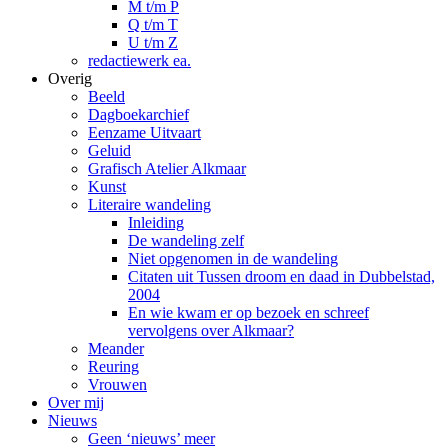
M t/m P
Q t/m T
U t/m Z
redactiewerk ea.
Overig
Beeld
Dagboekarchief
Eenzame Uitvaart
Geluid
Grafisch Atelier Alkmaar
Kunst
Literaire wandeling
Inleiding
De wandeling zelf
Niet opgenomen in de wandeling
Citaten uit Tussen droom en daad in Dubbelstad,
2004
En wie kwam er op bezoek en schreef
vervolgens over Alkmaar?
Meander
Reuring
Vrouwen
Over mij
Nieuws
Geen ‘nieuws’ meer