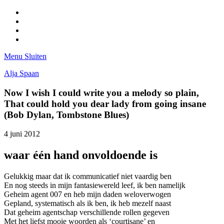
Facebook
Pinterest
LinkedIn
Tumblr
Menu
Sluiten
Alja Spaan
Now I wish I could write you a melody so plain,
That could hold you dear lady from going insane
(Bob Dylan, Tombstone Blues)
4 juni 2012
waar één hand onvoldoende is
Gelukkig maar dat ik communicatief niet vaardig ben
En nog steeds in mijn fantasiewereld leef, ik ben namelijk
Geheim agent 007 en heb mijn daden weloverwogen
Gepland, systematisch als ik ben, ik heb mezelf naast
Dat geheim agentschap verschillende rollen gegeven
Met het liefst mooie woorden als ‘courtisane’ en