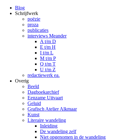
Blog
Schrijfwerk
poëzie
proza
publicaties
interviews Meander
A t/m D
E t/m H
I t/m L
M t/m P
Q t/m T
U t/m Z
redactiewerk ea.
Overig
Beeld
Dagboekarchief
Eenzame Uitvaart
Geluid
Grafisch Atelier Alkmaar
Kunst
Literaire wandeling
Inleiding
De wandeling zelf
Niet opgenomen in de wandeling