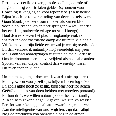
Email adviseer ik je overigens de spellingcontrole of
Je geduld nog eens te laten gelden (synoniem voor
Coaching is knaging en voor tepee: tepel) en ik neurie
Bijna ‘mocht je tot verbranding van deze epistels over-
Gaan (daarbij denkend aan rituelen als samen bloot
voor je houtkachel op en neer springend – wellicht dat
het een lang ontbeerde vrijage tot stand brengt)
Haal dan eerst even het plastic ringbandje eraf, ik
Sta niet in voor chemische damp die uit mijn vileinheid
Vrij komt, van mijn liefde echter zul je weinig overhouden’
En dan verzoek ik natuurlijk nog vriendelijk mij geen
Mails dan wel aanwijzingen te sturen en meld ik dat ik
Ons telefoonnummer heb verwijderd alsmede alle andere
Sporen van een dieper kontakt dan wenselijk tussen
Hulpverlener en kliënt
Hmmmm, zegt mijn dochter, ik zou dat niet opsturen
Maar gewoon voor jezelf opschrijven in een log ofzo
En zoals altijd heeft ze gelijk, blijkbaar heeft ze genen
Geërfd die niets van doen hebben met moeders (ontaard)
En hun drift, we willen natuurlijk ook heel verstandig
Zijn en hem zeker niet gelijk geven, we zijn volwassen
Per slot van rekening en al jaren zwartharig en als we
Aan die intelligentie van ons twijfelen, zijn daar altijd
Nog de produkten van onszelf die ons in de armen