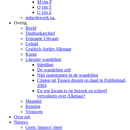
M t/m P
Q t/m T
U t/m Z
redactiewerk ea.
Overig
Beeld
Dagboekarchief
Eenzame Uitvaart
Geluid
Grafisch Atelier Alkmaar
Kunst
Literaire wandeling
Inleiding
De wandeling zelf
Niet opgenomen in de wandeling
Citaten uit Tussen droom en daad in Dubbelstad,
2004
En wie kwam er op bezoek en schreef
vervolgens over Alkmaar?
Meander
Reuring
Vrouwen
Over mij
Nieuws
Geen ‘nieuws’ meer