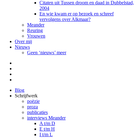
Citaten uit Tussen droom en daad in Dubbelstad,
2004
En wie kwam er op bezoek en schreef
vervolgens over Alkmaar?
Meander
Reuring
Vrouwen
Over mij
Nieuws
Geen ‘nieuws’ meer
Facebook
Pinterest
LinkedIn
Tumblr
Blog
Schrijfwerk
poëzie
proza
publicaties
interviews Meander
A t/m D
E t/m H
I t/m L