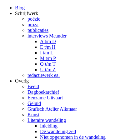
Blog
Schrijfwerk
poëzie
proza
publicaties
interviews Meander
A t/m D
E t/m H
I t/m L
M t/m P
Q t/m T
U t/m Z
redactiewerk ea.
Overig
Beeld
Dagboekarchief
Eenzame Uitvaart
Geluid
Grafisch Atelier Alkmaar
Kunst
Literaire wandeling
Inleiding
De wandeling zelf
Niet opgenomen in de wandeling