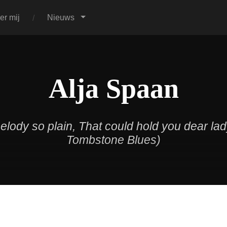
er mij
Nieuws
Alja Spaan
melody so plain, That could hold you dear la
Tombstone Blues)