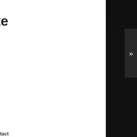
te
»
tact