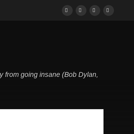
Facebook
Pinterest
LinkedIn
Tumblr
dy from going insane (Bob Dylan,