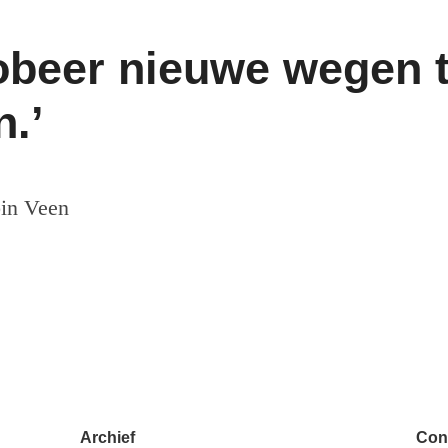
robeer nieuwe wegen 
n.’
in Veen
Archief
Con