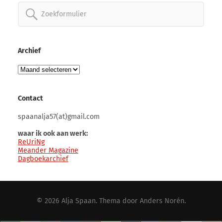
Zoeken
naar:
Archief
Archief
Contact
spaanalja57(at)gmail.com
waar ik ook aan werk:
ReUriNg
Meander Magazine
Dagboekarchief
© 2026
Alja Spaan
. Thema door
Anders Norén
.