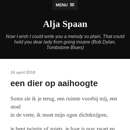
MENU
Alja Spaan
Now I wish I could write you a melody so plain, That could
hold you dear lady from going insane (Bob Dylan,
Tombstone Blues)
16 april 2018
een dier op aaihoogte
Soms zie ik je terug, een ruimte voorbij mij, een
stoel
in de verte, ik moet mijn ogen dichtknijpen,
je bent twintig of zoiets, je haar is nog zwart en