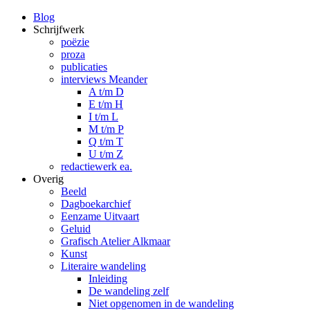
Blog
Schrijfwerk
poëzie
proza
publicaties
interviews Meander
A t/m D
E t/m H
I t/m L
M t/m P
Q t/m T
U t/m Z
redactiewerk ea.
Overig
Beeld
Dagboekarchief
Eenzame Uitvaart
Geluid
Grafisch Atelier Alkmaar
Kunst
Literaire wandeling
Inleiding
De wandeling zelf
Niet opgenomen in de wandeling