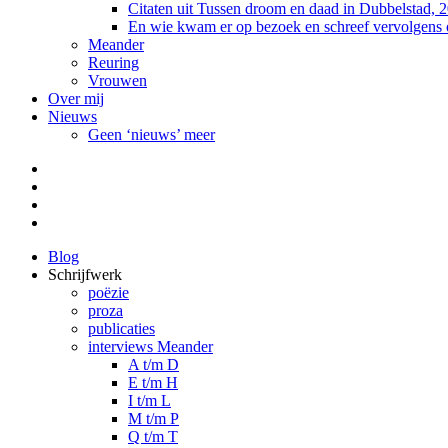
Citaten uit Tussen droom en daad in Dubbelstad, 
En wie kwam er op bezoek en schreef vervolgens
Meander
Reuring
Vrouwen
Over mij
Nieuws
Geen ‘nieuws’ meer
Facebook
Pinterest
LinkedIn
Tumblr
Blog
Schrijfwerk
poëzie
proza
publicaties
interviews Meander
A t/m D
E t/m H
I t/m L
M t/m P
Q t/m T