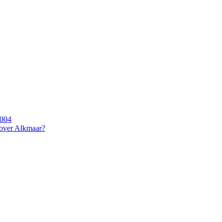
2004
 over Alkmaar?