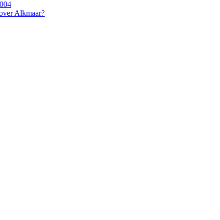
2004
 over Alkmaar?