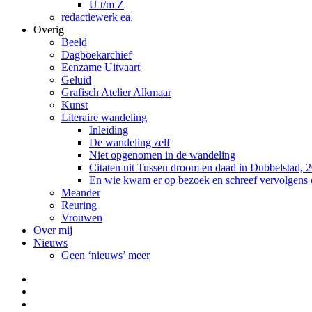
U t/m Z
redactiewerk ea.
Overig
Beeld
Dagboekarchief
Eenzame Uitvaart
Geluid
Grafisch Atelier Alkmaar
Kunst
Literaire wandeling
Inleiding
De wandeling zelf
Niet opgenomen in de wandeling
Citaten uit Tussen droom en daad in Dubbelstad, 
En wie kwam er op bezoek en schreef vervolgens
Meander
Reuring
Vrouwen
Over mij
Nieuws
Geen ‘nieuws’ meer
Facebook
Pinterest
LinkedIn