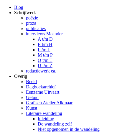
Blog
Schrijfwerk
poëzie
proza
publicaties
interviews Meander
A t/m D
E t/m H
I t/m L
M t/m P
Q t/m T
U t/m Z
redactiewerk ea.
Overig
Beeld
Dagboekarchief
Eenzame Uitvaart
Geluid
Grafisch Atelier Alkmaar
Kunst
Literaire wandeling
Inleiding
De wandeling zelf
Niet opgenomen in de wandeling