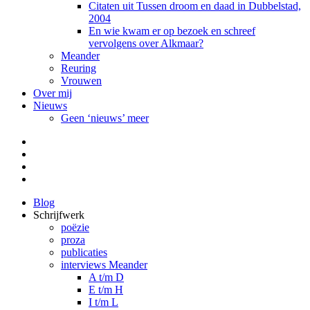
Citaten uit Tussen droom en daad in Dubbelstad,
2004
En wie kwam er op bezoek en schreef
vervolgens over Alkmaar?
Meander
Reuring
Vrouwen
Over mij
Nieuws
Geen ‘nieuws’ meer
Facebook
Pinterest
LinkedIn
Tumblr
Blog
Schrijfwerk
poëzie
proza
publicaties
interviews Meander
A t/m D
E t/m H
I t/m L