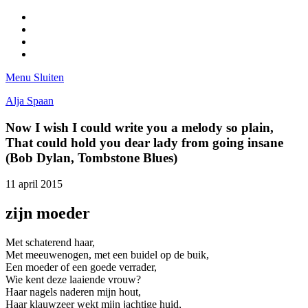
Facebook
Pinterest
LinkedIn
Tumblr
Menu
Sluiten
Alja Spaan
Now I wish I could write you a melody so plain,
That could hold you dear lady from going insane
(Bob Dylan, Tombstone Blues)
11 april 2015
zijn moeder
Met schaterend haar,
Met meeuwenogen, met een buidel op de buik,
Een moeder of een goede verrader,
Wie kent deze laaiende vrouw?
Haar nagels naderen mijn hout,
Haar klauwzeer wekt mijn jachtige huid,