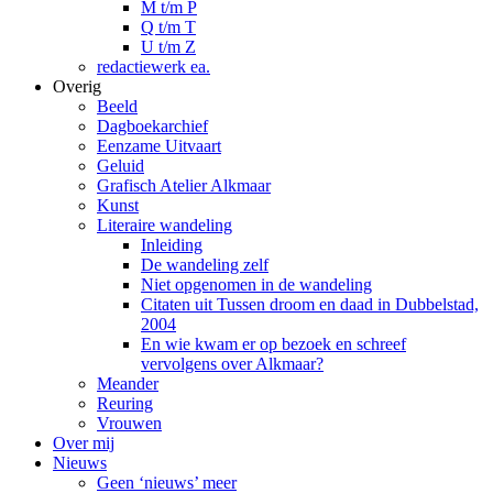
M t/m P
Q t/m T
U t/m Z
redactiewerk ea.
Overig
Beeld
Dagboekarchief
Eenzame Uitvaart
Geluid
Grafisch Atelier Alkmaar
Kunst
Literaire wandeling
Inleiding
De wandeling zelf
Niet opgenomen in de wandeling
Citaten uit Tussen droom en daad in Dubbelstad,
2004
En wie kwam er op bezoek en schreef
vervolgens over Alkmaar?
Meander
Reuring
Vrouwen
Over mij
Nieuws
Geen ‘nieuws’ meer