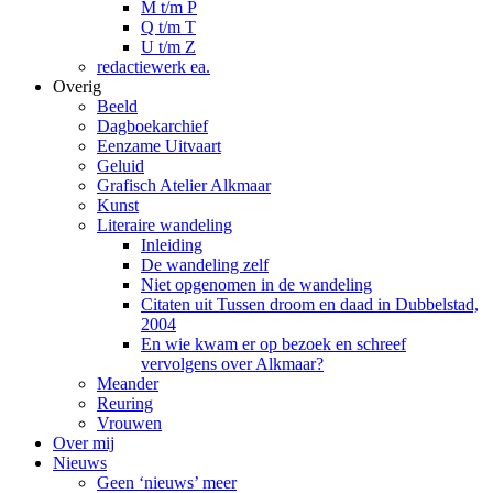
M t/m P
Q t/m T
U t/m Z
redactiewerk ea.
Overig
Beeld
Dagboekarchief
Eenzame Uitvaart
Geluid
Grafisch Atelier Alkmaar
Kunst
Literaire wandeling
Inleiding
De wandeling zelf
Niet opgenomen in de wandeling
Citaten uit Tussen droom en daad in Dubbelstad,
2004
En wie kwam er op bezoek en schreef
vervolgens over Alkmaar?
Meander
Reuring
Vrouwen
Over mij
Nieuws
Geen ‘nieuws’ meer