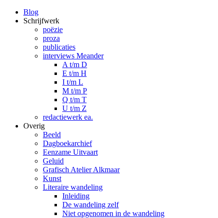
Blog
Schrijfwerk
poëzie
proza
publicaties
interviews Meander
A t/m D
E t/m H
I t/m L
M t/m P
Q t/m T
U t/m Z
redactiewerk ea.
Overig
Beeld
Dagboekarchief
Eenzame Uitvaart
Geluid
Grafisch Atelier Alkmaar
Kunst
Literaire wandeling
Inleiding
De wandeling zelf
Niet opgenomen in de wandeling