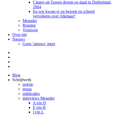
Citaten uit Tussen droom en daad in Dubbelstad,
2004
En wie kwam er op bezoek en schreef
vervolgens over Alkmaar?
Meander
Reuring
Vrouwen
Over mij
Nieuws
Geen ‘nieuws’ meer
Facebook
Pinterest
LinkedIn
Tumblr
Blog
Schrijfwerk
poëzie
proza
publicaties
interviews Meander
A t/m D
E t/m H
I t/m L