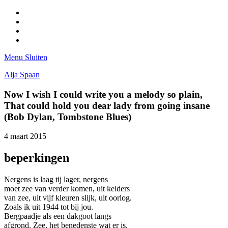
Facebook
Pinterest
LinkedIn
Tumblr
Menu
Sluiten
Alja Spaan
Now I wish I could write you a melody so plain,
That could hold you dear lady from going insane
(Bob Dylan, Tombstone Blues)
4 maart 2015
beperkingen
Nergens is laag tij lager, nergens
moet zee van verder komen, uit kelders
van zee, uit vijf kleuren slijk, uit oorlog.
Zoals ik uit 1944 tot bij jou.
Bergpaadje als een dakgoot langs
afgrond. Zee, het benedenste wat er is.