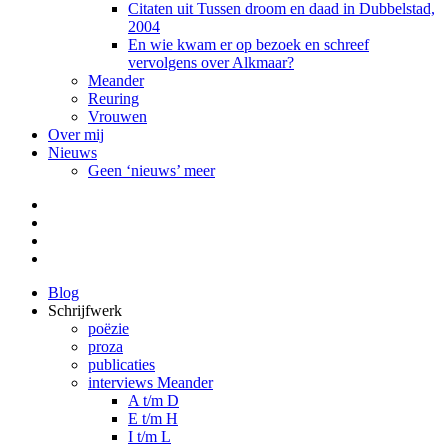
Citaten uit Tussen droom en daad in Dubbelstad,
2004
En wie kwam er op bezoek en schreef
vervolgens over Alkmaar?
Meander
Reuring
Vrouwen
Over mij
Nieuws
Geen ‘nieuws’ meer
Facebook
Pinterest
LinkedIn
Tumblr
Blog
Schrijfwerk
poëzie
proza
publicaties
interviews Meander
A t/m D
E t/m H
I t/m L