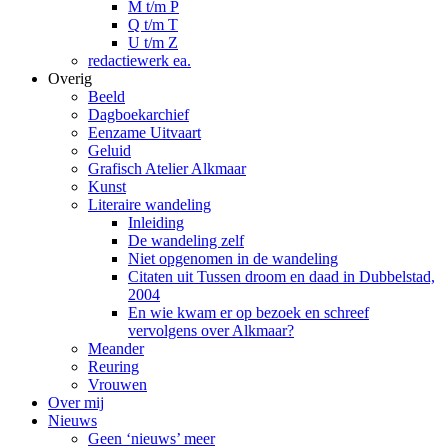
M t/m P
Q t/m T
U t/m Z
redactiewerk ea.
Overig
Beeld
Dagboekarchief
Eenzame Uitvaart
Geluid
Grafisch Atelier Alkmaar
Kunst
Literaire wandeling
Inleiding
De wandeling zelf
Niet opgenomen in de wandeling
Citaten uit Tussen droom en daad in Dubbelstad,
2004
En wie kwam er op bezoek en schreef
vervolgens over Alkmaar?
Meander
Reuring
Vrouwen
Over mij
Nieuws
Geen ‘nieuws’ meer