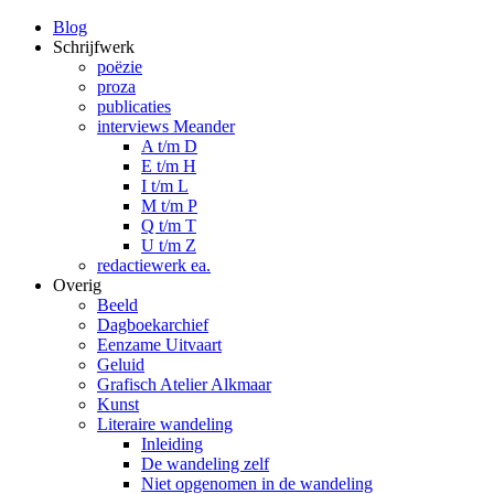
Blog
Schrijfwerk
poëzie
proza
publicaties
interviews Meander
A t/m D
E t/m H
I t/m L
M t/m P
Q t/m T
U t/m Z
redactiewerk ea.
Overig
Beeld
Dagboekarchief
Eenzame Uitvaart
Geluid
Grafisch Atelier Alkmaar
Kunst
Literaire wandeling
Inleiding
De wandeling zelf
Niet opgenomen in de wandeling