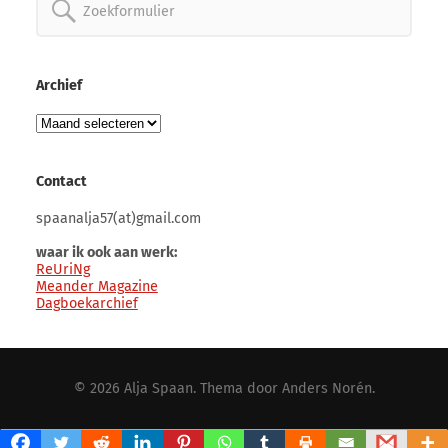
Zoeken
naar:
Archief
Archief
Contact
spaanalja57(at)gmail.com
waar ik ook aan werk:
ReUriNg
Meander Magazine
Dagboekarchief
© 2026
Alja Spaan
. Thema door
Anders Norén
.