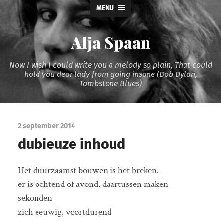
MENU
Alja Spaan
Now I wish I could write you a melody so plain, That could
hold you dear lady from going insane (Bob Dylan,
Tombstone Blues)
2 september 2014
dubieuze inhoud
Het duurzaamst bouwen is het breken.
er is ochtend of avond. daartussen maken
sekonden
zich eeuwig. voortdurend