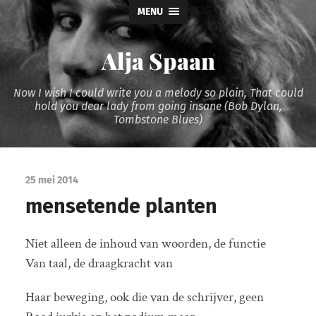
MENU
Alja Spaan
Now I wish I could write you a melody so plain, That could
hold you dear lady from going insane (Bob Dylan,
Tombstone Blues)
25 mei 2014
mensetende planten
Niet alleen de inhoud van woorden, de functie
Van taal, de draagkracht van
Haar beweging, ook die van de schrijver, geen