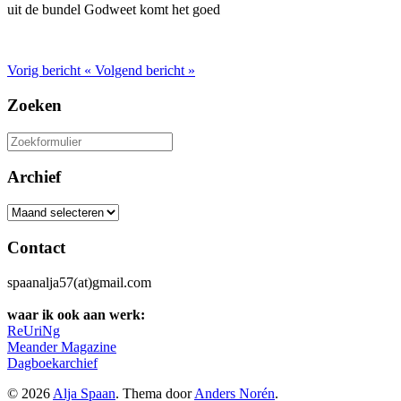
uit de bundel Godweet komt het goed
Vorig bericht
«
Volgend bericht
»
Zoeken
Zoeken
naar:
Archief
Archief
Contact
spaanalja57(at)gmail.com
waar ik ook aan werk:
ReUriNg
Meander Magazine
Dagboekarchief
© 2026
Alja Spaan
. Thema door
Anders Norén
.