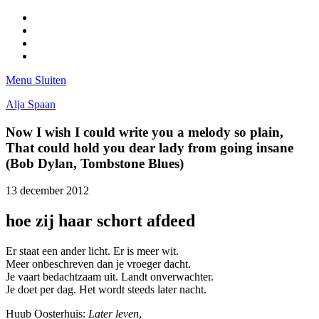
Facebook
Pinterest
LinkedIn
Tumblr
Menu
Sluiten
Alja Spaan
Now I wish I could write you a melody so plain,
That could hold you dear lady from going insane
(Bob Dylan, Tombstone Blues)
13 december 2012
hoe zij haar schort afdeed
Er staat een ander licht. Er is meer wit.
Meer onbeschreven dan je vroeger dacht.
Je vaart bedachtzaam uit. Landt onverwachter.
Je doet per dag. Het wordt steeds later nacht.
Huub Oosterhuis:
Later leven
,