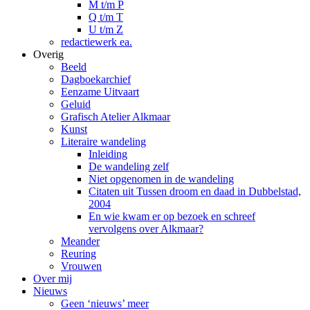
M t/m P
Q t/m T
U t/m Z
redactiewerk ea.
Overig
Beeld
Dagboekarchief
Eenzame Uitvaart
Geluid
Grafisch Atelier Alkmaar
Kunst
Literaire wandeling
Inleiding
De wandeling zelf
Niet opgenomen in de wandeling
Citaten uit Tussen droom en daad in Dubbelstad,
2004
En wie kwam er op bezoek en schreef
vervolgens over Alkmaar?
Meander
Reuring
Vrouwen
Over mij
Nieuws
Geen ‘nieuws’ meer