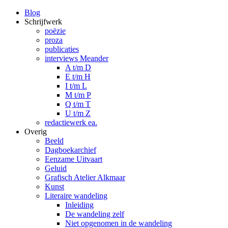
Blog
Schrijfwerk
poëzie
proza
publicaties
interviews Meander
A t/m D
E t/m H
I t/m L
M t/m P
Q t/m T
U t/m Z
redactiewerk ea.
Overig
Beeld
Dagboekarchief
Eenzame Uitvaart
Geluid
Grafisch Atelier Alkmaar
Kunst
Literaire wandeling
Inleiding
De wandeling zelf
Niet opgenomen in de wandeling