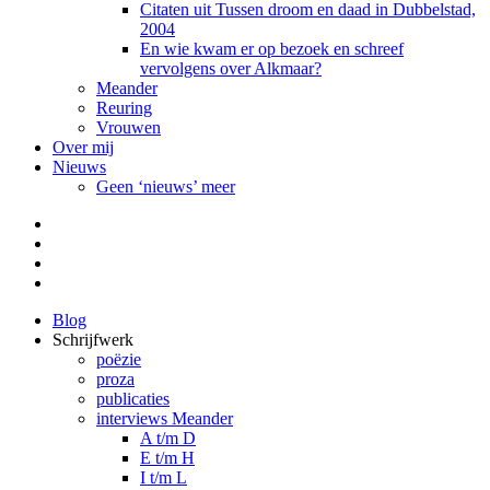
Citaten uit Tussen droom en daad in Dubbelstad,
2004
En wie kwam er op bezoek en schreef
vervolgens over Alkmaar?
Meander
Reuring
Vrouwen
Over mij
Nieuws
Geen ‘nieuws’ meer
Facebook
Pinterest
LinkedIn
Tumblr
Blog
Schrijfwerk
poëzie
proza
publicaties
interviews Meander
A t/m D
E t/m H
I t/m L