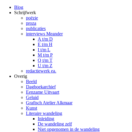
Blog
Schrijfwerk
poëzie
proza
publicaties
interviews Meander
A t/m D
E t/m H
I t/m L
M t/m P
Q t/m T
U t/m Z
redactiewerk ea.
Overig
Beeld
Dagboekarchief
Eenzame Uitvaart
Geluid
Grafisch Atelier Alkmaar
Kunst
Literaire wandeling
Inleiding
De wandeling zelf
Niet opgenomen in de wandeling