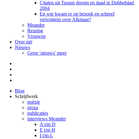
Citaten uit Tussen droom en daad in Dubbelstad,
2004
En wie kwam er op bezoek en schreef
vervolgens over Alkmaar?
Meander
Reuring
Vrouwen
Over mij
Nieuws
Geen ‘nieuws’ meer
Facebook
Pinterest
LinkedIn
Tumblr
Blog
Schrijfwerk
poëzie
proza
publicaties
interviews Meander
A t/m D
E t/m H
I t/m L