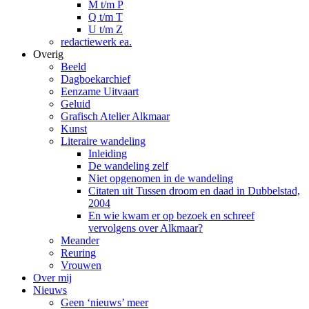
M t/m P
Q t/m T
U t/m Z
redactiewerk ea.
Overig
Beeld
Dagboekarchief
Eenzame Uitvaart
Geluid
Grafisch Atelier Alkmaar
Kunst
Literaire wandeling
Inleiding
De wandeling zelf
Niet opgenomen in de wandeling
Citaten uit Tussen droom en daad in Dubbelstad,
2004
En wie kwam er op bezoek en schreef
vervolgens over Alkmaar?
Meander
Reuring
Vrouwen
Over mij
Nieuws
Geen ‘nieuws’ meer