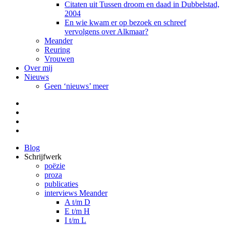
Citaten uit Tussen droom en daad in Dubbelstad,
2004
En wie kwam er op bezoek en schreef
vervolgens over Alkmaar?
Meander
Reuring
Vrouwen
Over mij
Nieuws
Geen ‘nieuws’ meer
Facebook
Pinterest
LinkedIn
Tumblr
Blog
Schrijfwerk
poëzie
proza
publicaties
interviews Meander
A t/m D
E t/m H
I t/m L