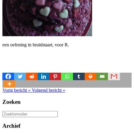
een oefening in bruidstaart, voor R.
Vorig bericht
«
Volgend bericht
»
Zoeken
Zoeken
naar:
Archief