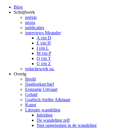
Blog
Schrijfwerk
poëzie
proza
publicaties
interviews Meander
A t/m D
E t/m H
I t/m L
M t/m P
Q t/m T
U t/m Z
redactiewerk ea.
Overig
Beeld
Dagboekarchief
Eenzame Uitvaart
Geluid
Grafisch Atelier Alkmaar
Kunst
Literaire wandeling
Inleiding
De wandeling zelf
Niet opgenomen in de wandeling