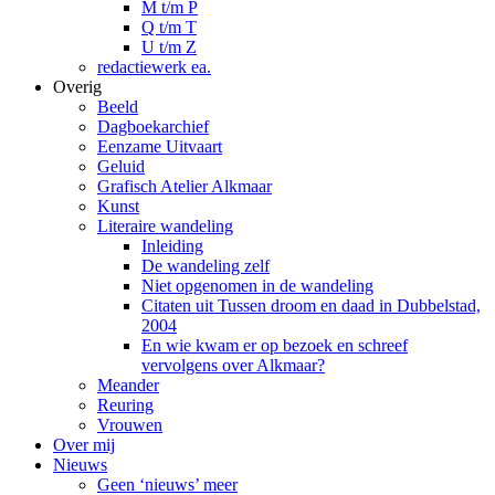
M t/m P
Q t/m T
U t/m Z
redactiewerk ea.
Overig
Beeld
Dagboekarchief
Eenzame Uitvaart
Geluid
Grafisch Atelier Alkmaar
Kunst
Literaire wandeling
Inleiding
De wandeling zelf
Niet opgenomen in de wandeling
Citaten uit Tussen droom en daad in Dubbelstad,
2004
En wie kwam er op bezoek en schreef
vervolgens over Alkmaar?
Meander
Reuring
Vrouwen
Over mij
Nieuws
Geen ‘nieuws’ meer