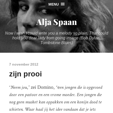
MENU
Alja Spaan
Now I wish I could write you a melody so plain, That could
hold you dear lady from going insane (Bob Dylan,
Tombstone Blues)
7 november 2012
zijn prooi
Neem jou
en jongen die is opgevoed
‘
,’ zei Domino, ‘e
door een pastoor en een vrome moeder. Een jongen die
nog geen musket kan oppakken om een konijn dood te
schieten. Waar haal jij het idee vandaan dat je iets