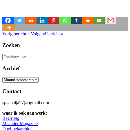
Vorig bericht
«
Volgend bericht
»
Zoeken
Zoeken
naar:
Archief
Archief
Contact
spaanalja57(at)gmail.com
waar ik ook aan werk:
ReUriNg
Meander Magazine
Dagboekarchief