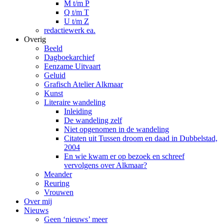
M t/m P
Q t/m T
U t/m Z
redactiewerk ea.
Overig
Beeld
Dagboekarchief
Eenzame Uitvaart
Geluid
Grafisch Atelier Alkmaar
Kunst
Literaire wandeling
Inleiding
De wandeling zelf
Niet opgenomen in de wandeling
Citaten uit Tussen droom en daad in Dubbelstad,
2004
En wie kwam er op bezoek en schreef
vervolgens over Alkmaar?
Meander
Reuring
Vrouwen
Over mij
Nieuws
Geen ‘nieuws’ meer