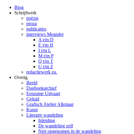
Blog
Schrijfwerk
poëzie
proza
publicaties
interviews Meander
A t/m D
E t/m H
I t/m L
M t/m P
Q t/m T
U t/m Z
redactiewerk ea.
Overig
Beeld
Dagboekarchief
Eenzame Uitvaart
Geluid
Grafisch Atelier Alkmaar
Kunst
Literaire wandeling
Inleiding
De wandeling zelf
Niet opgenomen in de wandeling