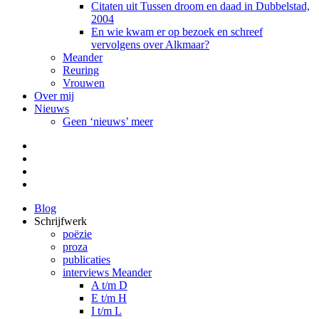
Citaten uit Tussen droom en daad in Dubbelstad,
2004
En wie kwam er op bezoek en schreef
vervolgens over Alkmaar?
Meander
Reuring
Vrouwen
Over mij
Nieuws
Geen ‘nieuws’ meer
Facebook
Pinterest
LinkedIn
Tumblr
Blog
Schrijfwerk
poëzie
proza
publicaties
interviews Meander
A t/m D
E t/m H
I t/m L